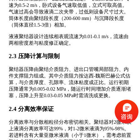
速为0.5-2 m/s，卧式设备气速取低值，立式可取高值。
气速过高会导致液滴二次夹带，过低则设备尺寸过大。
筒体长度由聚结段长度（200-600 mm）与沉降段长度
（筒体直径1.5-3倍）相加。
液液聚结器设计连续相表观流速为0.01-0.1 m/s，流速由
两相密度差与粘度修正确定。
2.3 压降计算与限制
聚结器压降由聚结介质阻力、进出口管嘴局部阻力、内
件支撑阻力组成。其中介质阻力按达西-魏斯巴赫公式估
算，与介质厚度、孔隙率、流体粘度成正比。运行初期
压降通常为0.005-0.02 MPa，随运行时间增加介质逐渐堵
塞，压降上升至0.03-0.05 MPa时需清洗或更换。
2.4 分离效率保证
分离效率与分散相粒径分布密切相关。聚结器对2微米以
上液滴分离效率可达99%，对1-2微米液滴为95%-98%。
若进料含有大量亚微米液滴（小于1微米），需考虑前置