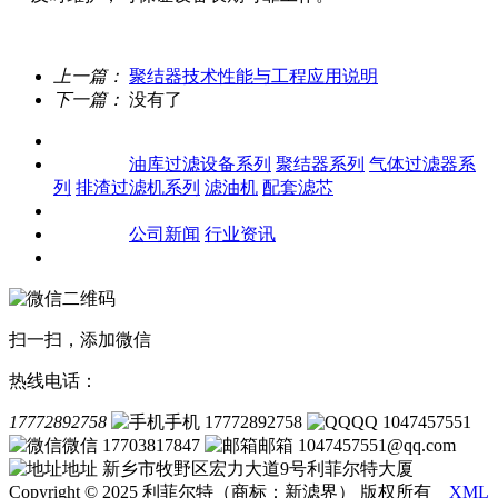
上一篇：
聚结器技术性能与工程应用说明
下一篇：
没有了
关于我们
产品中心
油库过滤设备系列
聚结器系列
气体过滤器系
列
排渣过滤机系列
滤油机
配套滤芯
客户案例
新闻资讯
公司新闻
行业资讯
联系我们
扫一扫，添加微信
热线电话：
17772892758
手机 17772892758
QQ 1047457551
微信 17703817847
邮箱 1047457551@qq.com
地址 新乡市牧野区宏力大道9号利菲尔特大厦
Copyright © 2025 利菲尔特（商标：新滤界） 版权所有
XML