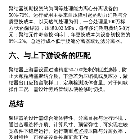
聚结器初期投资约为同等处理能力离心分离设备的
50%-70%。运行费用主要来自压降引起的动力消耗与介
质更换成本。以天然气处理为例，一台处理量100万标
方/天的聚结器，压降0.02 MPa，每年多消耗电费约5-8万
元；聚结元件寿命按3年计，年更换成本为设备初投资的
8%-12%。总运行成本低于旋流分离器或过滤分离器。
六、与上下游设备的匹配
聚结器上游需设置过滤精度50-100微米的粗过滤器，防
止大颗粒堵塞聚结介质。下游若为压缩机或反应器，聚
结器出口应预留取样口，定期检测液体含量。对于间歇
操作工况，需设计旁路管线以便检修时切换。
总结
聚结器的设计需综合流体特性、分离目标与运行环境，
通过合理选择介质、计算尺寸、预留弹性，可实现在较
宽条件下稳定运行。运行期重点监控压降与分离效率，
及时维护，可保证设备长期可靠工作。