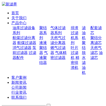
首页
关于我们
产品中心
油库过滤设备
聚结
气体过滤
排渣
滤
配套滤
系列
器系
器系列
过滤
油
芯
航煤过滤分离
列
天然气过
机系
机
聚结分
器
航煤过滤器
液液
滤分离器
列
聚
离滤芯
消气过滤器
泵
聚结
燃气过滤
叶片
结
天然气
前过滤器
过滤
器
气
器
气体精
过滤
脱
滤芯
油
器配件
液聚
密过滤器
机
精
水
滤芯
结器
密排
滤
渣机
油
机
客户案例
新闻资讯
公司新闻
行业资讯
联系我们