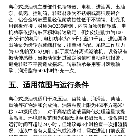
离心式滤油机主要部件包括转鼓、电机、进油泵、出油
泵、机壳、控制箱。转鼓材质为不锈钢或高强度铝合
金，铝合金转鼓重量轻但耐腐蚀性低于不锈钢。机壳采
用钢板焊接，材质为Q235碳钢，内表面涂覆防锈漆。电
机功率依据转鼓容积和转速确定，例如处理能力为100
升/分钟的机型，电机功率为7.5千瓦至11千瓦。进油泵和
出油泵为齿轮泵或螺杆泵，排量相匹配。系统工作压力
为0.3兆帕至0.6兆帕，低于聚结分离式滤油机。设备设有
振动传感器，当振动值超过设定阈值时自动停机报警，
避免转鼓不平衡造成损坏。转鼓轴承采用密封滚动轴
承，润滑脂每500小时补充一次。
五、适用范围与运行条件
离心式滤油机适用于液压油、齿轮油、润滑油、柴油、
重油等矿物油和合成油。油液粘度上限为460平方毫米/
秒（40摄氏度），对于高粘度油液需降低处理流量或提
高温度。环境温度范围为0摄氏度至45摄氏度。设备连续
运行时间可超过24小时，但建议每8小时检查一次排渣情
况。油液中含有大量空气或泡沫时，需在进油口前设置