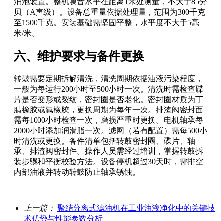
消泡装置。整机噪音水平在距离1米处测量，不大于85分
贝（A声级）。设备总重量依据处理量，范围为300千克
至1500千克。安装基础需坚固平整，水平度不大于5毫
米/米。
六、维护要求与备件更换
转鼓需要定期拆解清洗，清洗周期依据油液污染程度，
一般为每运行200小时至500小时一次。清洗时需检查碟
片是否变形或裂纹，密封圈是否老化。密封圈材质为丁
腈橡胶或氟橡胶，更换周期为每年一次。排渣阀密封面
需每1000小时检查一次，磨损严重时更换。电机轴承每
2000小时添加润滑脂一次。滤网（若有配置）需每500小
时清洗或更换。备件清单包括转鼓密封圈、碟片、轴
承、排渣阀密封件。操作人员需经过培训，掌握转鼓拆
装步骤和平衡校验方法。设备停机超过30天时，需排空
内部油液并转动转鼓防止轴承锈蚀。
上一篇：
聚结分离式滤油机在工业油液净化中的关键技
术优势与性能参数分析