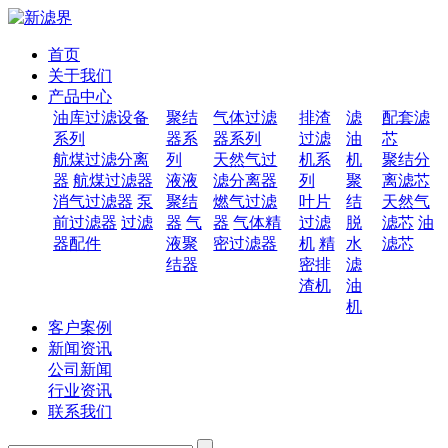
首页
关于我们
产品中心
油库过滤设备
聚结
气体过滤
排渣
滤
配套滤
系列
器系
器系列
过滤
油
芯
航煤过滤分离
列
天然气过
机系
机
聚结分
器
航煤过滤器
液液
滤分离器
列
聚
离滤芯
消气过滤器
泵
聚结
燃气过滤
叶片
结
天然气
前过滤器
过滤
器
气
器
气体精
过滤
脱
滤芯
油
器配件
液聚
密过滤器
机
精
水
滤芯
结器
密排
滤
渣机
油
机
客户案例
新闻资讯
公司新闻
行业资讯
联系我们