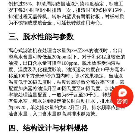
例超过95%。排渣周期依据油液污染程度确定，标准工
况下每2小时至8小时排渣一次，排渣时间为5秒至15秒，
排渣过程无需停机。转鼓内壁设有耐磨衬板，衬板材质
为不锈钢或硬质合金，可延长转鼓使用寿命。
三、脱水性能与参数
离心式滤油机在处理含水量为3%至8%的油液时，出口
游离水含量可降低至200ppm以下。对于乳化程度较低的
油液，出口含水量可降至100ppm。脱水效率受油液粘
度、温度及乳化程度影响。油液运动粘度在10平方毫米/
秒至100平方毫米/秒范围内时，除水效果稳定。当油液
温度低于20摄氏度时，粘度过高导致分离效率下降，需
配置加热器将油温升至40摄氏度至60摄氏度。加热器功
率按处理流量配置，一般为6千瓦至30千瓦。转鼓内部设
有集水室，积水达到设定液位时自动排水，排水阀口径
为DN20，单次排水量约为0.2升至1升。排水频率依据来
油含水量，入口含水量越高则排水越频繁。
四、结构设计与材料规格