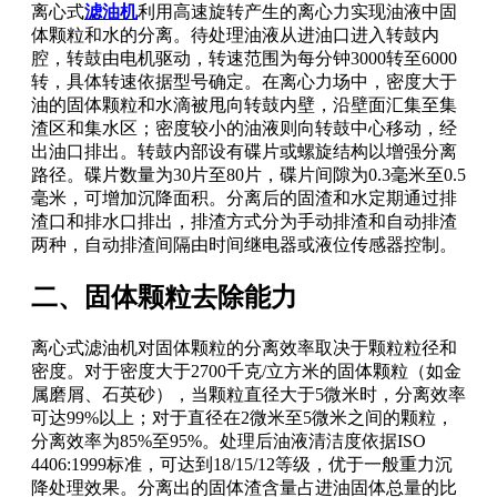
离心式
滤油机
利用高速旋转产生的离心力实现油液中固
体颗粒和水的分离。待处理油液从进油口进入转鼓内
腔，转鼓由电机驱动，转速范围为每分钟3000转至6000
转，具体转速依据型号确定。在离心力场中，密度大于
油的固体颗粒和水滴被甩向转鼓内壁，沿壁面汇集至集
渣区和集水区；密度较小的油液则向转鼓中心移动，经
出油口排出。转鼓内部设有碟片或螺旋结构以增强分离
路径。碟片数量为30片至80片，碟片间隙为0.3毫米至0.5
毫米，可增加沉降面积。分离后的固渣和水定期通过排
渣口和排水口排出，排渣方式分为手动排渣和自动排渣
两种，自动排渣间隔由时间继电器或液位传感器控制。
二、固体颗粒去除能力
离心式滤油机对固体颗粒的分离效率取决于颗粒粒径和
密度。对于密度大于2700千克/立方米的固体颗粒（如金
属磨屑、石英砂），当颗粒直径大于5微米时，分离效率
可达99%以上；对于直径在2微米至5微米之间的颗粒，
分离效率为85%至95%。处理后油液清洁度依据ISO
4406:1999标准，可达到18/15/12等级，优于一般重力沉
降处理效果。分离出的固体渣含量占进油固体总量的比