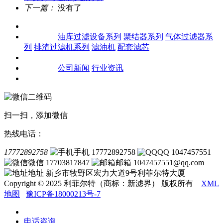
下一篇：
没有了
关于我们
产品中心
油库过滤设备系列
聚结器系列
气体过滤器系
列
排渣过滤机系列
滤油机
配套滤芯
客户案例
新闻资讯
公司新闻
行业资讯
联系我们
扫一扫，添加微信
热线电话：
17772892758
手机 17772892758
QQ 1047457551
微信 17703817847
邮箱 1047457551@qq.com
地址 新乡市牧野区宏力大道9号利菲尔特大厦
Copyright © 2025 利菲尔特（商标：新滤界） 版权所有
XML
地图
豫ICP备18000213号-7
电话咨询