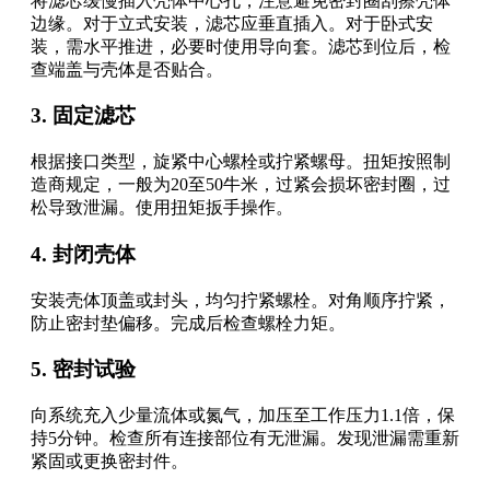
将滤芯缓慢插入壳体中心孔，注意避免密封圈刮擦壳体
边缘。对于立式安装，滤芯应垂直插入。对于卧式安
装，需水平推进，必要时使用导向套。滤芯到位后，检
查端盖与壳体是否贴合。
3. 固定滤芯
根据接口类型，旋紧中心螺栓或拧紧螺母。扭矩按照制
造商规定，一般为20至50牛米，过紧会损坏密封圈，过
松导致泄漏。使用扭矩扳手操作。
4. 封闭壳体
安装壳体顶盖或封头，均匀拧紧螺栓。对角顺序拧紧，
防止密封垫偏移。完成后检查螺栓力矩。
5. 密封试验
向系统充入少量流体或氮气，加压至工作压力1.1倍，保
持5分钟。检查所有连接部位有无泄漏。发现泄漏需重新
紧固或更换密封件。