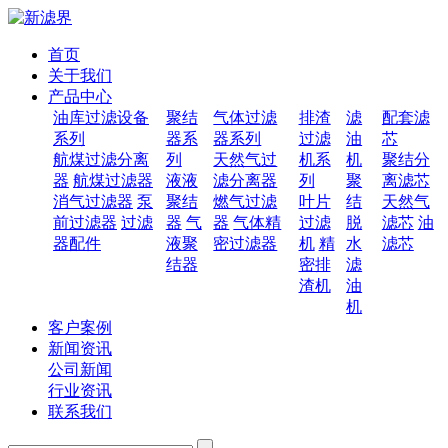
首页
关于我们
产品中心
油库过滤设备
聚结
气体过滤
排渣
滤
配套滤
系列
器系
器系列
过滤
油
芯
航煤过滤分离
列
天然气过
机系
机
聚结分
器
航煤过滤器
液液
滤分离器
列
聚
离滤芯
消气过滤器
泵
聚结
燃气过滤
叶片
结
天然气
前过滤器
过滤
器
气
器
气体精
过滤
脱
滤芯
油
器配件
液聚
密过滤器
机
精
水
滤芯
结器
密排
滤
渣机
油
机
客户案例
新闻资讯
公司新闻
行业资讯
联系我们