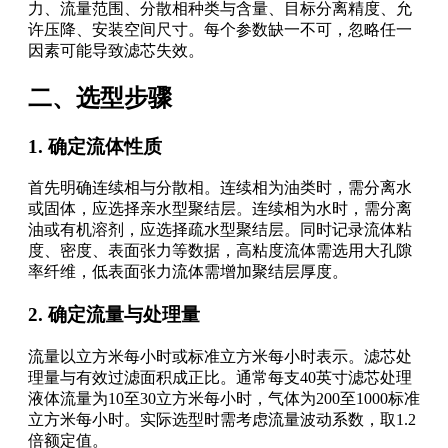
力、流量范围、分散相种类与含量、目标分离精度、允
许压降、安装空间尺寸。每个参数缺一不可，忽略任一
因素可能导致滤芯失效。
二、选型步骤
1. 确定流体性质
首先明确连续相与分散相。连续相为油类时，需分离水
或固体，应选择亲水型聚结层。连续相为水时，需分离
油或有机溶剂，应选择疏水型聚结层。同时记录流体粘
度、密度、表面张力等数据，高粘度流体需选用大孔隙
率纤维，低表面张力流体需增加聚结层厚度。
2. 确定流量与处理量
流量以立方米每小时或标准立方米每小时表示。滤芯处
理量与有效过滤面积成正比。通常每支40英寸滤芯处理
液体流量为10至30立方米每小时，气体为200至1000标准
立方米每小时。实际选型时需考虑流量波动系数，取1.2
倍额定值。