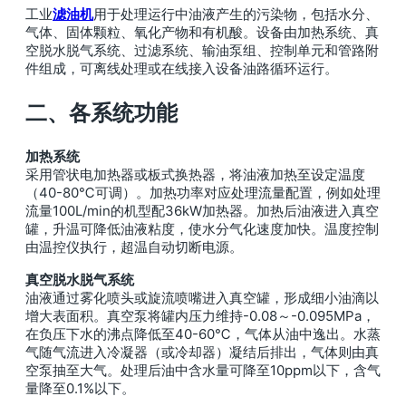
工业
滤油机
用于处理运行中油液产生的污染物，包括水分、
气体、固体颗粒、氧化产物和有机酸。设备由加热系统、真
空脱水脱气系统、过滤系统、输油泵组、控制单元和管路附
件组成，可离线处理或在线接入设备油路循环运行。
二、各系统功能
加热系统
采用管状电加热器或板式换热器，将油液加热至设定温度
（40-80℃可调）。加热功率对应处理流量配置，例如处理
流量100L/min的机型配36kW加热器。加热后油液进入真空
罐，升温可降低油液粘度，使水分气化速度加快。温度控制
由温控仪执行，超温自动切断电源。
真空脱水脱气系统
油液通过雾化喷头或旋流喷嘴进入真空罐，形成细小油滴以
增大表面积。真空泵将罐内压力维持-0.08～-0.095MPa，
在负压下水的沸点降低至40-60℃，气体从油中逸出。水蒸
气随气流进入冷凝器（或冷却器）凝结后排出，气体则由真
空泵抽至大气。处理后油中含水量可降至10ppm以下，含气
量降至0.1%以下。