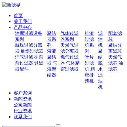
首页
关于我们
产品中心
油库过滤设备
聚结
气体过滤
排渣
滤
配套滤
系列
器系
器系列
过滤
油
芯
航煤过滤分离
列
天然气过
机系
机
聚结分
器
航煤过滤器
液液
滤分离器
列
聚
离滤芯
消气过滤器
泵
聚结
燃气过滤
叶片
结
天然气
前过滤器
过滤
器
气
器
气体精
过滤
脱
滤芯
油
器配件
液聚
密过滤器
机
精
水
滤芯
结器
密排
滤
渣机
油
机
客户案例
新闻资讯
公司新闻
行业资讯
联系我们