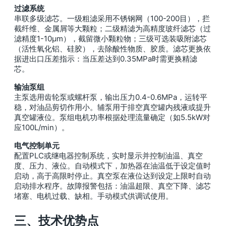
过滤系统
串联多级滤芯。一级粗滤采用不锈钢网（100-200目），拦
截纤维、金属屑等大颗粒；二级精滤为高精度玻纤滤芯（过
滤精度1-10μm），截留微小颗粒物；三级可选装吸附滤芯
（活性氧化铝、硅胶），去除酸性物质、胶质。滤芯更换依
据进出口压差指示：当压差达到0.35MPa时需更换精滤
芯。
输油泵组
主泵选用齿轮泵或螺杆泵，输出压力0.4-0.6MPa，运转平
稳，对油品剪切作用小。辅泵用于排空真空罐内残液或提升
真空罐液位。泵组电机功率根据处理流量确定（如5.5kW对
应100L/min）。
电气控制单元
配置PLC或继电器控制系统，实时显示并控制油温、真空
度、压力、液位。自动模式下，加热器在油温低于设定值时
启动，高于高限时停止。真空泵在液位达到设定上限时自动
启动排水程序。故障报警包括：油温超限、真空下降、滤芯
堵塞、电机过载、缺相。手动模式供调试使用。
三、技术优势点