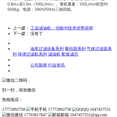
0.8m×高1.5m（100L/min）。整机重量：100L/min机型约
500kg。电源：380V/50Hz三相四线。
上一篇：
工业滤油机：功能与技术优势说明
下一篇：
没有了
关于我们
产品中心
油库过滤设备系列
聚结器系列
气体过滤器系
列
排渣过滤机系列
滤油机
配套滤芯
客户案例
新闻资讯
公司新闻
行业资讯
联系我们
扫一扫，添加微信
热线电话：
17772892758
手机 17772892758
QQ 1047457551
微信 17703817847
邮箱 1047457551@qq.com