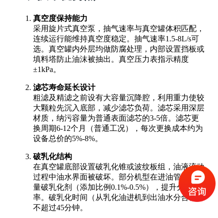
真空度保持能力
采用旋片式真空泵，抽气速率与真空罐体积匹配，
连续运行能维持真空度稳定。抽气速率1.5-8L/s可
选。真空罐内外层均做防腐处理，内部设置挡板或
填料塔防止油沫被抽出。真空压力表指示精度
±1kPa。
滤芯寿命延长设计
粗滤及精滤之前设有大容量沉降腔，利用重力使较
大颗粒先沉入底部，减少滤芯负荷。滤芯采用深层
材质，纳污容量为普通表面滤芯的3-5倍。滤芯更
换周期6-12个月（普通工况），每次更换成本约为
设备总价的5%-8%。
破乳化结构
在真空罐底部设置破乳化锥或波纹板组，油液流动
过程中油水界面被破坏。部分机型在进油管注入少
量破乳化剂（添加比例0.1%-0.5%），提升分离效
率。破乳化时间（从乳化油进机到出油水分合格）
不超过45分钟。