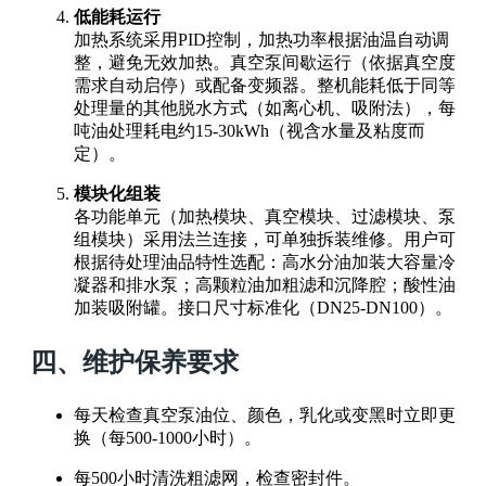
低能耗运行
加热系统采用PID控制，加热功率根据油温自动调
整，避免无效加热。真空泵间歇运行（依据真空度
需求自动启停）或配备变频器。整机能耗低于同等
处理量的其他脱水方式（如离心机、吸附法），每
吨油处理耗电约15-30kWh（视含水量及粘度而
定）。
模块化组装
各功能单元（加热模块、真空模块、过滤模块、泵
组模块）采用法兰连接，可单独拆装维修。用户可
根据待处理油品特性选配：高水分油加装大容量冷
凝器和排水泵；高颗粒油加粗滤和沉降腔；酸性油
加装吸附罐。接口尺寸标准化（DN25-DN100）。
四、维护保养要求
每天检查真空泵油位、颜色，乳化或变黑时立即更
换（每500-1000小时）。
每500小时清洗粗滤网，检查密封件。