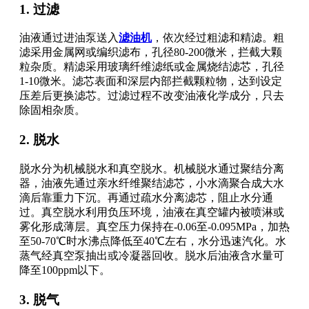
1. 过滤
油液通过进油泵送入
滤油机
，依次经过粗滤和精滤。粗
滤采用金属网或编织滤布，孔径80-200微米，拦截大颗
粒杂质。精滤采用玻璃纤维滤纸或金属烧结滤芯，孔径
1-10微米。滤芯表面和深层内部拦截颗粒物，达到设定
压差后更换滤芯。过滤过程不改变油液化学成分，只去
除固相杂质。
2. 脱水
脱水分为机械脱水和真空脱水。机械脱水通过聚结分离
器，油液先通过亲水纤维聚结滤芯，小水滴聚合成大水
滴后靠重力下沉。再通过疏水分离滤芯，阻止水分通
过。真空脱水利用负压环境，油液在真空罐内被喷淋或
雾化形成薄层。真空压力保持在-0.06至-0.095MPa，加热
至50-70℃时水沸点降低至40℃左右，水分迅速汽化。水
蒸气经真空泵抽出或冷凝器回收。脱水后油液含水量可
降至100ppm以下。
3. 脱气