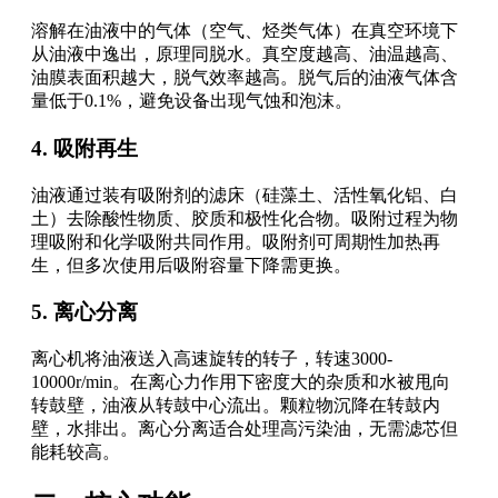
溶解在油液中的气体（空气、烃类气体）在真空环境下
从油液中逸出，原理同脱水。真空度越高、油温越高、
油膜表面积越大，脱气效率越高。脱气后的油液气体含
量低于0.1%，避免设备出现气蚀和泡沫。
4. 吸附再生
油液通过装有吸附剂的滤床（硅藻土、活性氧化铝、白
土）去除酸性物质、胶质和极性化合物。吸附过程为物
理吸附和化学吸附共同作用。吸附剂可周期性加热再
生，但多次使用后吸附容量下降需更换。
5. 离心分离
离心机将油液送入高速旋转的转子，转速3000-
10000r/min。在离心力作用下密度大的杂质和水被甩向
转鼓壁，油液从转鼓中心流出。颗粒物沉降在转鼓内
壁，水排出。离心分离适合处理高污染油，无需滤芯但
能耗较高。