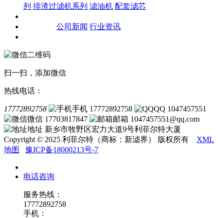
列
排渣过滤机系列
滤油机
配套滤芯
客户案例
新闻资讯
公司新闻
行业资讯
联系我们
扫一扫，添加微信
热线电话：
17772892758
手机 17772892758
QQ 1047457551
微信 17703817847
邮箱 1047457551@qq.com
地址 新乡市牧野区宏力大道9号利菲尔特大厦
Copyright © 2025 利菲尔特（商标：新滤界） 版权所有
XML
地图
豫ICP备18000213号-7
电话咨询
服务热线：
17772892758
手机：