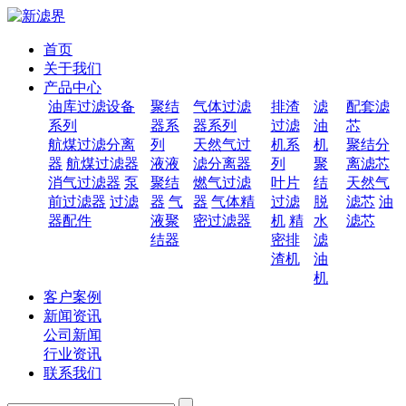
首页
关于我们
产品中心
油库过滤设备
聚结
气体过滤
排渣
滤
配套滤
系列
器系
器系列
过滤
油
芯
航煤过滤分离
列
天然气过
机系
机
聚结分
器
航煤过滤器
液液
滤分离器
列
聚
离滤芯
消气过滤器
泵
聚结
燃气过滤
叶片
结
天然气
前过滤器
过滤
器
气
器
气体精
过滤
脱
滤芯
油
器配件
液聚
密过滤器
机
精
水
滤芯
结器
密排
滤
渣机
油
机
客户案例
新闻资讯
公司新闻
行业资讯
联系我们