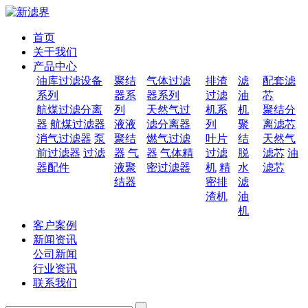
首页
关于我们
产品中心
油库过滤设备
聚结
气体过滤
排渣
滤
配套滤
系列
器系
器系列
过滤
油
芯
航煤过滤分离
列
天然气过
机系
机
聚结分
器
航煤过滤器
液液
滤分离器
列
聚
离滤芯
消气过滤器
泵
聚结
燃气过滤
叶片
结
天然气
前过滤器
过滤
器
气
器
气体精
过滤
脱
滤芯
油
器配件
液聚
密过滤器
机
精
水
滤芯
结器
密排
滤
渣机
油
机
客户案例
新闻资讯
公司新闻
行业资讯
联系我们