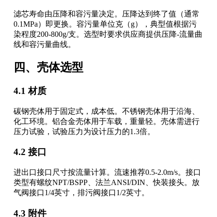
滤芯寿命由压降和容污量决定。压降达到终了值（通常
0.1MPa）即更换。容污量单位克（g），典型值根据污
染程度200-800g/支。选型时要求供应商提供压降-流量曲
线和容污量曲线。
四、壳体选型
4.1 材质
碳钢壳体用于固定式，成本低。不锈钢壳体用于沿海、
化工环境。铝合金壳体用于车载，重量轻。壳体需进行
压力试验，试验压力为设计压力的1.3倍。
4.2 接口
进出口接口尺寸按流量计算。流速推荐0.5-2.0m/s。接口
类型有螺纹NPT/BSPP、法兰ANSI/DIN、快装接头。放
气阀接口1/4英寸，排污阀接口1/2英寸。
4.3 附件