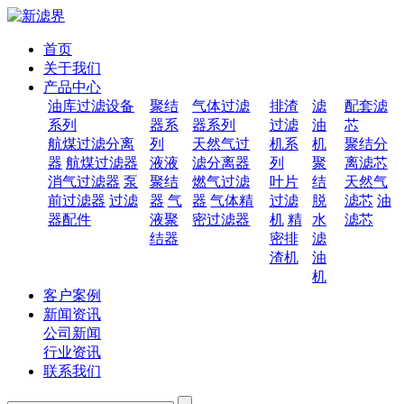
首页
关于我们
产品中心
油库过滤设备
聚结
气体过滤
排渣
滤
配套滤
系列
器系
器系列
过滤
油
芯
航煤过滤分离
列
天然气过
机系
机
聚结分
器
航煤过滤器
液液
滤分离器
列
聚
离滤芯
消气过滤器
泵
聚结
燃气过滤
叶片
结
天然气
前过滤器
过滤
器
气
器
气体精
过滤
脱
滤芯
油
器配件
液聚
密过滤器
机
精
水
滤芯
结器
密排
滤
渣机
油
机
客户案例
新闻资讯
公司新闻
行业资讯
联系我们