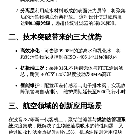
分离层
利用疏水材料形成的表面张力屏障，将聚集
后的污染物彻底分离排放。 这种设计使过滤精度
达到
0.3微米级
，远超传统过滤器的5微米标准。
二、技术突破带来的三大优势
高效净化
：可去除99.98%的游离水和乳化水，将
颗粒污染物浓度控制在ISO 4406 14/11标准以内
抗极端工况
：采用316L不锈钢壳体与PTFE涂层滤
芯，耐受-40℃至120℃温度波动及8MPa高压
智能维护
：配置压差传感器与电子排水阀，实现故
障预警与自动排污，维护周期延长至8000飞行小时
三、航空领域的创新应用场景
在波音787等新一代客机上，聚结过滤器与
燃油热管理系
统
深度集成，既解决了生物燃油易吸水的特性问题，又
通过回收过滤余热提升能效15%。机场油库则运用模块