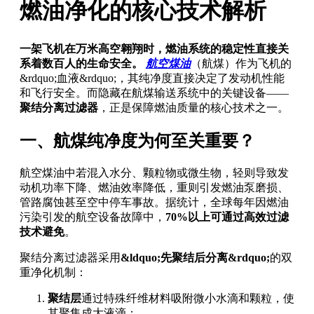
燃油净化的核心技术解析
一架飞机在万米高空翱翔时，燃油系统的稳定性直接关
系着数百人的生命安全。
航空煤油
（航煤）作为飞机的
&rdquo;血液&rdquo;，其纯净度直接决定了发动机性能
和飞行安全。而隐藏在航煤输送系统中的关键设备——
聚结分离过滤器
，正是保障燃油质量的核心技术之一。
一、航煤纯净度为何至关重要？
航空煤油中若混入水分、颗粒物或微生物，轻则导致发
动机功率下降、燃油效率降低，重则引发燃油泵磨损、
管路腐蚀甚至空中停车事故。据统计，全球每年因燃油
污染引发的航空设备故障中，
70%以上可通过高效过滤
技术避免
。
聚结分离过滤器采用
&ldquo;先聚结后分离&rdquo;
的双
重净化机制：
聚结层
通过特殊纤维材料吸附微小水滴和颗粒，使
其聚集成大液滴；