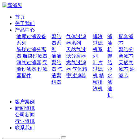
首页
关于我们
产品中心
油库过滤设备
聚结
气体过滤
排渣
滤
配套滤
系列
器系
器系列
过滤
油
芯
航煤过滤分离
列
天然气过
机系
机
聚结分
器
航煤过滤器
液液
滤分离器
列
聚
离滤芯
消气过滤器
泵
聚结
燃气过滤
叶片
结
天然气
前过滤器
过滤
器
气
器
气体精
过滤
脱
滤芯
油
器配件
液聚
密过滤器
机
精
水
滤芯
结器
密排
滤
渣机
油
机
客户案例
新闻资讯
公司新闻
行业资讯
联系我们