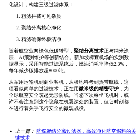
化设计，构建三级过滤体系：
粗滤拦截可见杂质
聚结分离核心净化
精滤确保终极洁净
随着航空业向绿色低碳转型，
聚结分离技术
正与纳米涂
层、AI预测维护等创新结合。新加坡樟宜机场的实测数
据显示，采用智能过滤系统后，燃油消耗率降低2.3%，
每年减少碳排放超8000吨。
从军用运输机到商业客机，从极地科考到热带航线，这
项看似简单的过滤技术，正在用
微米级的精密守护
，为
全球航空安全筑起无形防线。当您下次乘坐飞机时，或
许不会注意到这个隐藏在机翼深处的装置，但它时刻都
在进行着关乎飞行安全的微观战役。
上一篇：
航煤聚结分离过滤器，高效净化航空燃料的关
键技术