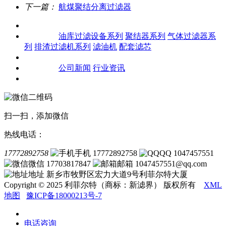
下一篇：
航煤聚结分离过滤器
关于我们
产品中心
油库过滤设备系列
聚结器系列
气体过滤器系
列
排渣过滤机系列
滤油机
配套滤芯
客户案例
新闻资讯
公司新闻
行业资讯
联系我们
扫一扫，添加微信
热线电话：
17772892758
手机 17772892758
QQ 1047457551
微信 17703817847
邮箱 1047457551@qq.com
地址 新乡市牧野区宏力大道9号利菲尔特大厦
Copyright © 2025 利菲尔特（商标：新滤界） 版权所有
XML
地图
豫ICP备18000213号-7
电话咨询