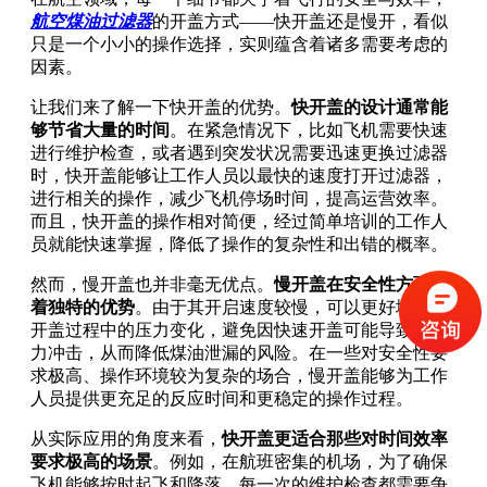
航空煤油过滤器
的开盖方式——快开盖还是慢开，看似
只是一个小小的操作选择，实则蕴含着诸多需要考虑的
因素。
让我们来了解一下快开盖的优势。
快开盖的设计通常能
够节省大量的时间
。在紧急情况下，比如飞机需要快速
进行维护检查，或者遇到突发状况需要迅速更换过滤器
时，快开盖能够让工作人员以最快的速度打开过滤器，
进行相关的操作，减少飞机停场时间，提高运营效率。
而且，快开盖的操作相对简便，经过简单培训的工作人
员就能快速掌握，降低了操作的复杂性和出错的概率。
然而，慢开盖也并非毫无优点。
慢开盖在安全性方面有
着独特的优势
。由于其开启速度较慢，可以更好地控制
开盖过程中的压力变化，避免因快速开盖可能导致的压
力冲击，从而降低煤油泄漏的风险。在一些对安全性要
求极高、操作环境较为复杂的场合，慢开盖能够为工作
人员提供更充足的反应时间和更稳定的操作过程。
从实际应用的角度来看，
快开盖更适合那些对时间效率
要求极高的场景
。例如，在航班密集的机场，为了确保
飞机能够按时起飞和降落，每一次的维护检查都需要争