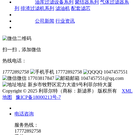
产品中心
油库过滤设备系列
聚结器系列
气体过滤器系
列
排渣过滤机系列
滤油机
配套滤芯
客户案例
新闻资讯
公司新闻
行业资讯
联系我们
扫一扫，添加微信
热线电话：
17772892758
手机 17772892758
QQ 1047457551
微信 17703817847
邮箱 1047457551@qq.com
地址 新乡市牧野区宏力大道9号利菲尔特大厦
Copyright © 2025 利菲尔特（商标：新滤界） 版权所有
XML
地图
豫ICP备18000213号-7
电话咨询
服务热线：
17772892758