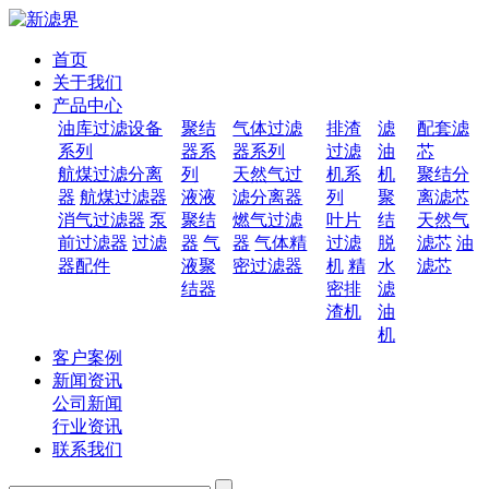
首页
关于我们
产品中心
油库过滤设备
聚结
气体过滤
排渣
滤
配套滤
系列
器系
器系列
过滤
油
芯
航煤过滤分离
列
天然气过
机系
机
聚结分
器
航煤过滤器
液液
滤分离器
列
聚
离滤芯
消气过滤器
泵
聚结
燃气过滤
叶片
结
天然气
前过滤器
过滤
器
气
器
气体精
过滤
脱
滤芯
油
器配件
液聚
密过滤器
机
精
水
滤芯
结器
密排
滤
渣机
油
机
客户案例
新闻资讯
公司新闻
行业资讯
联系我们