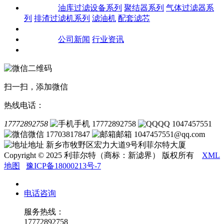
产品中心
油库过滤设备系列
聚结器系列
气体过滤器系
列
排渣过滤机系列
滤油机
配套滤芯
客户案例
新闻资讯
公司新闻
行业资讯
联系我们
扫一扫，添加微信
热线电话：
17772892758
手机 17772892758
QQ 1047457551
微信 17703817847
邮箱 1047457551@qq.com
地址 新乡市牧野区宏力大道9号利菲尔特大厦
Copyright © 2025 利菲尔特（商标：新滤界） 版权所有
XML
地图
豫ICP备18000213号-7
电话咨询
服务热线：
17772892758