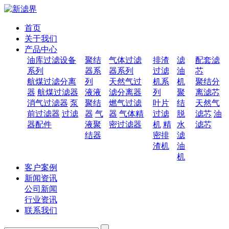
首页
关于我们
产品中心
油库过滤设备
聚结
气体过滤
排渣
滤
配套滤
系列
器系
器系列
过滤
油
芯
航煤过滤分离
列
天然气过
机系
机
聚结分
器
航煤过滤器
液液
滤分离器
列
聚
离滤芯
消气过滤器
泵
聚结
燃气过滤
叶片
结
天然气
前过滤器
过滤
器
气
器
气体精
过滤
脱
滤芯
油
器配件
液聚
密过滤器
机
精
水
滤芯
结器
密排
滤
渣机
油
机
客户案例
新闻资讯
公司新闻
行业资讯
联系我们