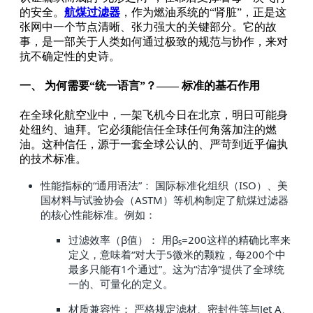
的安全。
航煤过滤器
，作为燃油系统的“肾脏”，正是这
张网中一个节点清晰、张力强大的关键部分。它的故
事，是一部关于人类如何通过极致的规范与协作，来对
抗不确定性的史诗。
一、 为何需要“统一语言”？—— 标准的基石作用
在全球化航空业中，一架飞机今日在北京，明日可能身
处纽约、迪拜。它必须能信任全球任何角落加注的燃
油。这种信任，源于一套全球公认的、严苛到近乎偏执
的技术标准。
性能指标的“通用语法”： 国际标准化组织（ISO）、美
国材料与试验协会（ASTM）等机构制定了航煤过滤器
的核心性能标准。例如：
过滤效率（β值）： 用β₅=200这样的精确比率来
定义，意味着“对大于5微米的颗粒，每200个中
最多只能有1个通过”。这为“洁净”提供了全球统
一的、可量化的定义。
材质兼容性： 严格规定滤材、密封件等与Jet A、