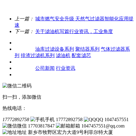
上一篇：
城市燃气安全升级 天然气过滤器智能化应用提
速
下一篇：
关于滤油机写篇行业资讯，工业角度
关于我们
产品中心
油库过滤设备系列
聚结器系列
气体过滤器系
列
排渣过滤机系列
滤油机
配套滤芯
客户案例
新闻资讯
公司新闻
行业资讯
联系我们
扫一扫，添加微信
热线电话：
17772892758
手机 17772892758
QQ 1047457551
微信 17703817847
邮箱 1047457551@qq.com
地址 新乡市牧野区宏力大道9号利菲尔特大厦