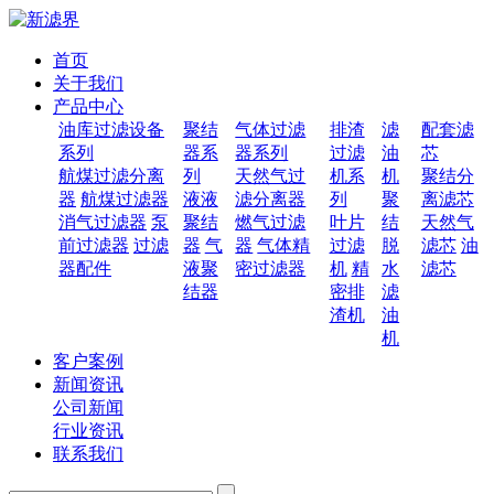
首页
关于我们
产品中心
油库过滤设备
聚结
气体过滤
排渣
滤
配套滤
系列
器系
器系列
过滤
油
芯
航煤过滤分离
列
天然气过
机系
机
聚结分
器
航煤过滤器
液液
滤分离器
列
聚
离滤芯
消气过滤器
泵
聚结
燃气过滤
叶片
结
天然气
前过滤器
过滤
器
气
器
气体精
过滤
脱
滤芯
油
器配件
液聚
密过滤器
机
精
水
滤芯
结器
密排
滤
渣机
油
机
客户案例
新闻资讯
公司新闻
行业资讯
联系我们