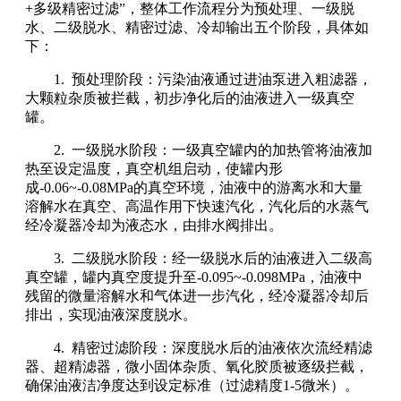
+多级精密过滤”，整体工作流程分为预处理、一级脱
水、二级脱水、精密过滤、冷却输出五个阶段，具体如
下：
1. 预处理阶段：污染油液通过进油泵进入粗滤器，
大颗粒杂质被拦截，初步净化后的油液进入一级真空
罐。
2. 一级脱水阶段：一级真空罐内的加热管将油液加
热至设定温度，真空机组启动，使罐内形
成-0.06~-0.08MPa的真空环境，油液中的游离水和大量
溶解水在真空、高温作用下快速汽化，汽化后的水蒸气
经冷凝器冷却为液态水，由排水阀排出。
3. 二级脱水阶段：经一级脱水后的油液进入二级高
真空罐，罐内真空度提升至-0.095~-0.098MPa，油液中
残留的微量溶解水和气体进一步汽化，经冷凝器冷却后
排出，实现油液深度脱水。
4. 精密过滤阶段：深度脱水后的油液依次流经精滤
器、超精滤器，微小固体杂质、氧化胶质被逐级拦截，
确保油液洁净度达到设定标准（过滤精度1-5微米）。