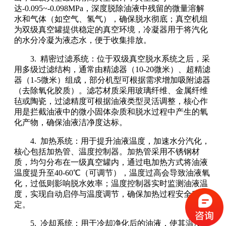
达-0.095~-0.098MPa，深度脱除油液中残留的微量溶解
水和气体（如空气、氢气），确保脱水彻底；真空机组
为双级真空罐提供稳定的真空环境，冷凝器用于将汽化
的水分冷凝为液态水，便于收集排放。
3. 精密过滤系统：位于双级真空脱水系统之后，采
用多级过滤结构，通常由精滤器（10-20微米）、超精滤
器（1-5微米）组成，部分机型可根据需求增加吸附滤器
（去除氧化胶质）。滤芯材质采用玻璃纤维、金属纤维
毡或陶瓷，过滤精度可根据油液类型灵活调整，核心作
用是拦截油液中的微小固体杂质和脱水过程中产生的氧
化产物，确保油液洁净度达标。
4. 加热系统：用于提升油液温度，加速水分汽化，
核心包括加热管、温度控制器。加热管采用不锈钢材
质，均匀分布在一级真空罐内，通过电加热方式将油液
温度提升至40-60℃（可调节），温度过高会导致油液氧
化，过低则影响脱水效率；温度控制器实时监测油液温
度，实现自动启停与温度调节，确保加热过程安全稳
定。
5. 冷却系统：用于冷却净化后的油液，使其温度降