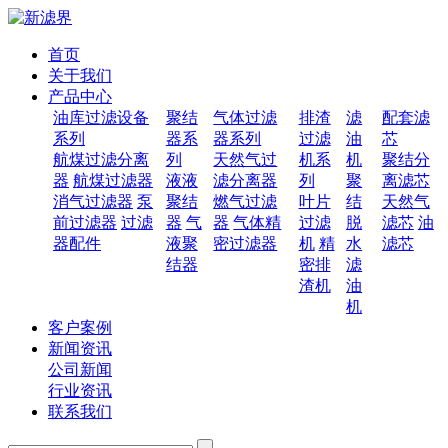
首页
关于我们
产品中心
油库过滤设备
聚结
气体过滤
排渣
滤
配套滤
系列
器系
器系列
过滤
油
芯
航煤过滤分离
列
天然气过
机系
机
聚结分
器
航煤过滤器
液液
滤分离器
列
聚
离滤芯
消气过滤器
泵
聚结
燃气过滤
叶片
结
天然气
前过滤器
过滤
器
气
器
气体精
过滤
脱
滤芯
油
器配件
液聚
密过滤器
机
精
水
滤芯
结器
密排
滤
渣机
油
机
客户案例
新闻资讯
公司新闻
行业资讯
联系我们