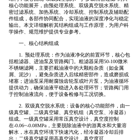
核心功能展开，由预处理系统、双级真空脱水系统、精
密过滤系统、加热系统、冷却系统、控制系统及辅助配
件组成，各部件协同配合，实现油液的深度净化与稳定
输出。本文详细解析其结构组成与工作原理，为用户科
学操作、规范维护提供专业参考。
一、核心结构组成
1. 预处理系统：作为油液净化的前置环节，核心包
括粗滤器、进油泵及管路阀门。粗滤器采用50-100微米
不锈钢滤网，主要拦截油液中的大颗粒杂质（如金属
屑、泥沙），避免杂质进入后续精密部件，造成磨损或
堵塞；进油泵采用耐腐蚀齿轮泵或叶片泵，为油液循环
提供动力，确保油液平稳进入各处理环节；管路阀门用
于控制油液流向，便于设备检修与工况切换。
2. 双级真空脱水系统：设备的核心功能部件，由一
级真空罐、二级真空罐、真空机组（真空泵、冷凝器）
组成。一级真空罐采用常压真空设计，真空度控制
在-0.06~-0.08MPa，主要脱除油液中的游离水和大量溶
解水，水在真空环境下快速汽化，经冷凝器冷却后排
出；二级真空罐采用高真空设计，真空度可