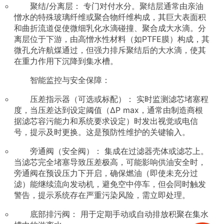
聚结/分离层： 专门对付水分。聚结层通常由亲油
憎水的特殊玻璃纤维或聚合物纤维构成，其巨大表面积
和曲折流道促使微细乳化水滴碰撞、聚合成大水滴。分
离层位于下游，由高憎水性材料（如PTFE膜）构成，其
微孔允许航煤通过，但强力排斥聚结后的大水滴，使其
在重力作用下沉降到集水槽。
智能监控与安全保障：
压差指示器（可选或标配）： 实时监测滤芯堵塞程
度，当压差达到设定阈值（ΔP max，通常由制造商根
据滤芯容污能力和系统要求设定）时发出视觉或电信
号，提示及时更换。这是预防性维护的关键输入。
旁通阀（安全阀）： 集成在过滤器壳体或滤芯上。
当滤芯完全堵塞导致压差极高，可能影响供油安全时，
旁通阀在预设压力下开启，确保燃油（即使未充分过
滤）能继续流向发动机，避免空中停车，但会同时触发
警告，提示系统存在严重污染风险，需立即处理。
底部排污阀： 用于定期手动或自动排放积聚在集水