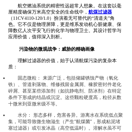
航空燃油系统的精密性远超常人想象。在这套以毫
厘精度确保万米高空安全的生命线中，
航煤过滤器
（
11CV4110-120/1.0
）扮演着无可替代的“清道夫”角
色。它不仅是物理屏障，更是维系发动机心脏健康、保
障数亿人次平安飞行的化学与物理卫士。其设计哲学与
应用价值，值得深入剖析。
污染物的微观战争：威胁的精确画像
理解过滤器的价值，始于认清航煤污染的复杂本
质：
固态微粒： 来源广泛，包括储罐锈蚀产物（氧化
铁）、管道剥落物、维修残留金属屑、橡胶密封件老化
碎屑、甚至某些添加剂（如抗静电剂、防冰剂）在特定
条件下形成的结晶或沉淀。这些颗粒硬度高，粒径从数
十微米到亚微米级不等。
水分： 形态多样，危害各异。游离水在系统低点聚
集，可能导致微生物滋生（产生“航煤菌”，形成粘泥堵
塞过滤器）或引发冰晶（高空低温时）。溶解水虽不可