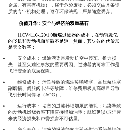
金属、有害有机物），属于危险废物，必须交由具备资
质的专业机构处理，遵守环保法规，严禁随意丢弃。
价值升华：安全与经济的双重基石
11CV4110-120/1.0航煤过滤器的成本，在动辄数亿
的飞机和发动机面前微不足道。然而，其失效的代价却
是天文数字：
安全成本： 燃油污染是发动机空中停车、推力损
失、甚至灾难性事故的重要诱因。过滤器的可靠工作是
飞行安全的底层保障。
维修成本： 污染导致的燃油喷嘴堵塞、高压泵柱塞
副磨损、伺服阀卡滞等故障，维修费用极其高昂且导致
飞机长时间停场（AOG）。
运行成本： 堵塞的过滤器增加泵的能耗；污染导致
的发动机燃烧效率下降直接增加油耗；航班延误/取消带
来的经济损失和声誉损害不可估量。
资产寿命： 洁净的燃油能极大延长燃油系统关键部