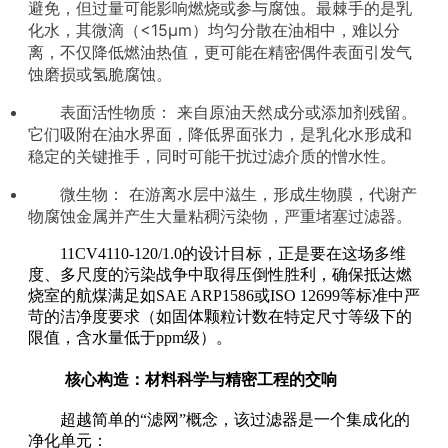
避免，但过量可能影响燃烧或参与腐蚀。最棘手的是乳
化水，其微滴（<15μm）均匀分散在油相中，难以分
离，不仅降低燃油热值，更可能在精密偶件表面引发气
蚀磨损或氢脆腐蚀。
表面活性物质： 来自原油天然成分或添加剂残留。
它们吸附在油水界面，降低界面张力，是乳化水形成和
稳定的关键推手，同时可能干扰过滤介质的憎水性。
微生物： 在游离水层中滋生，形成生物膜，代谢产
物腐蚀金属并产生大量粘稠污染物，严重堵塞过滤器。
11CV4110-120/1.0的设计目标，正是要在这场多维
度、多尺度的污染战争中取得压倒性胜利，确保抵达燃
烧室的航煤满足如SAE ARP1586或ISO 12699等标准中严
苛的洁净度要求（如固体颗粒计数在特定尺寸等级下的
限值，含水量低于ppm级）。
核心构造：材料科学与精密工程的交响
超越简单的“滤网”概念，该过滤器是一个集成化的
净化单元：