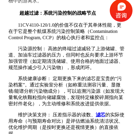
槽中的游离水。
超越过滤：系统污染控制的战略节点
11CV4110-120/1.0的价值不仅在于其单体性能，更
在于它是整个航煤系统污染控制策略（Contamination
Control Program, CCP）的核心执行者和监控点：
污染源控制： 高效的终端过滤减轻了上游储罐、管
道、加油车过滤器的压力，但同时也反向要求上游环节
加强管理（如定期清洗储罐、使用合格的地面过滤器、
规范操作减少引入污染物），形成闭环。
系统健康诊断： 定期更换下来的滤芯是宝贵的“污
染档案”。通过实验室分析（如称重法测容污量、显微
镜/能谱分析污染物成分），可以追溯污染源（如发现大
量氧化铁颗粒指向储罐腐蚀，发现特定橡胶碎屑指向某
密封件老化），为主动维修和系统改进提供依据。
维护决策支持： 压差指示器的读数、
滤芯
的实际使
用寿命（与预期寿命对比）是评估燃油系统清洁状况、
优化维护周期（是按时更换还是视情更换）的直接依
据。