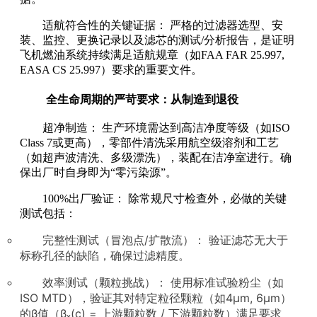
适航符合性的关键证据： 严格的过滤器选型、安
装、监控、更换记录以及滤芯的测试/分析报告，是证明
飞机燃油系统持续满足适航规章（如FAA FAR 25.997,
EASA CS 25.997）要求的重要文件。
全生命周期的严苛要求：从制造到退役
超净制造： 生产环境需达到高洁净度等级（如ISO
Class 7或更高），零部件清洗采用航空级溶剂和工艺
（如超声波清洗、多级漂洗），装配在洁净室进行。确
保出厂时自身即为“零污染源”。
100%出厂验证： 除常规尺寸检查外，必做的关键
测试包括：
完整性测试（冒泡点/扩散流）： 验证滤芯无大于
标称孔径的缺陷，确保过滤精度。
效率测试（颗粒挑战）： 使用标准试验粉尘（如
ISO MTD），验证其对特定粒径颗粒（如4μm, 6μm）
的β值（βₓ(c) = 上游颗粒数 / 下游颗粒数）满足要求