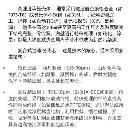
高强度承压壳体： 通常采用锻造航空级铝合金（如
7075-T6）或奥氏体不锈钢（如316L），经精密机加
工、焊接（如自动TIG焊）及无损探伤（X光、氦检
漏），确保在高达30Bar甚至更高的工作压力及温度骤变
下结构完整、零泄漏。内壁进行特殊处理（如钝化、涂
层）以最大限度减少金属离子溶出或成为新的污染源。
复合式过滤/分离芯： 这是技术的核心。通常采用多
层结构：
预过滤层： 相对粗效（如5-10μm），由耐化学腐
蚀的合成纤维（如聚酯、聚丙烯）构成，拦截大颗粒，
保护下游精滤层，显著延长其寿命。
高效精滤层： 实现1.0μm（β₅(c)=1000或更高）精
度的关键。采用极细玻璃纤维、特殊处理的纤维素或高
性能合成纤维（如聚四氟乙烯PTFE覆膜）通过湿法或熔
喷工艺形成深层梯度结构，利用拦截、惯性碰撞、扩
散、吸附等多机制高效捕获亚微米级固体颗粒。介质需
具备超高纳污容量和低起始压差。