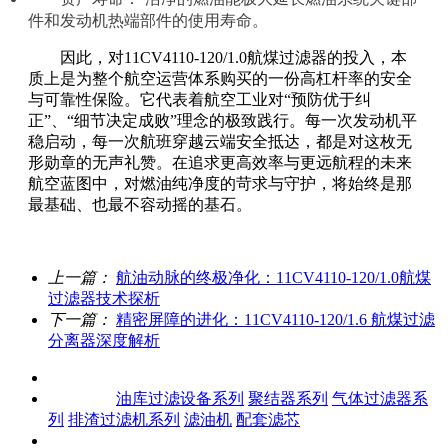
件和发动机热端部件的使用寿命。
因此，对11CV4110-120/1.0航煤过滤器的投入，本
质上是为整个航空运营体系购买的一份高杠杆率的安全
与可靠性保险。它代表着航空工业对“预防优于纠
正”、“细节决定成败”理念的极致践行。每一次发动机平
稳启动，每一次航班穿越云端安全抵达，都是对这枚无
形勋章的无声礼赞。在追求更高效率与更远航程的未来
航空蓝图中，对燃油纯净度的苛求与守护，将始终是那
最基础、也最不容动摇的基石。
上一篇：
航油动脉的终极净化：11CV4110-120/1.0航煤
过滤器技术探析
下一篇：
精密屏障的进化：11CV4110-120/1.6 航煤过滤
分离器深度解析
关于我们
产品中心
油库过滤设备系列
聚结器系列
气体过滤器系
列
排渣过滤机系列
滤油机
配套滤芯
客户案例