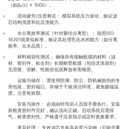
（如β₅(c) ≥ 1000）。
流动疲劳/压溃测试： 模拟系统压力波动，验证滤
芯结构强度和抗压溃能力。
水分离效率测试（针对聚结分离型）： 按照ISO
16301或类似标准，验证其处理乳化水的能力（如分离
效率、出水品质）。
材料相容性测试： 确保所有接触航煤的材料（滤
材、密封件、粘合剂）长期耐受航煤（包括含添加剂）
无溶胀、溶解、性能劣化或释放有害物质。
运输与储存： 需使用防潮、防尘、防机械损伤的专
用包装，密封端口。存储于干燥清洁环境，避免极端温
度。注意有效期。
安装与操作： 必须由经培训人员按手册执行。安装
前检查密封件完好，确认流向正确。启动系统后需排
气，检查密封性。严格遵守压差指示或定时更换要求。
废弃处理： 失效滤芯含有高浓度污染物（可能含重