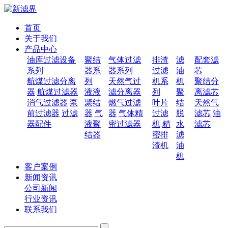
首页
关于我们
产品中心
油库过滤设备
聚结
气体过滤
排渣
滤
配套滤
系列
器系
器系列
过滤
油
芯
航煤过滤分离
列
天然气过
机系
机
聚结分
器
航煤过滤器
液液
滤分离器
列
聚
离滤芯
消气过滤器
泵
聚结
燃气过滤
叶片
结
天然气
前过滤器
过滤
器
气
器
气体精
过滤
脱
滤芯
油
器配件
液聚
密过滤器
机
精
水
滤芯
结器
密排
滤
渣机
油
机
客户案例
新闻资讯
公司新闻
行业资讯
联系我们