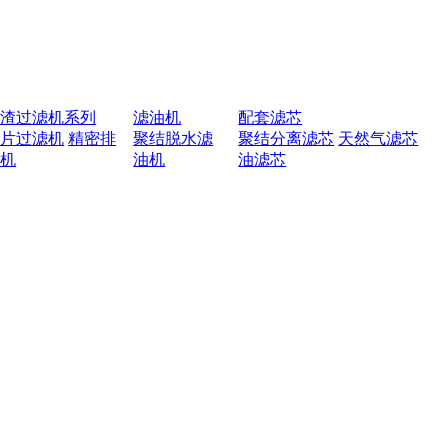
排渣过滤机系列
滤油机
配套滤芯
叶片过滤机
精密排
聚结脱水滤
聚结分离滤芯
天然气滤芯
渣机
油机
油滤芯