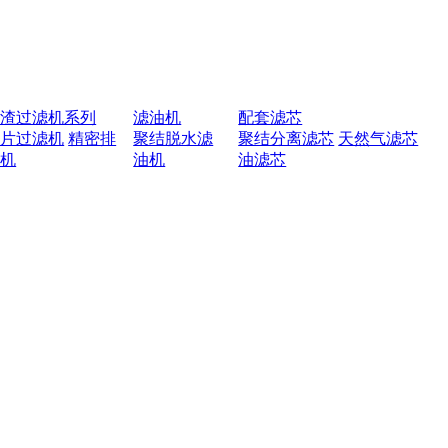
排渣过滤机系列
滤油机
配套滤芯
叶片过滤机
精密排
聚结脱水滤
聚结分离滤芯
天然气滤芯
渣机
油机
油滤芯