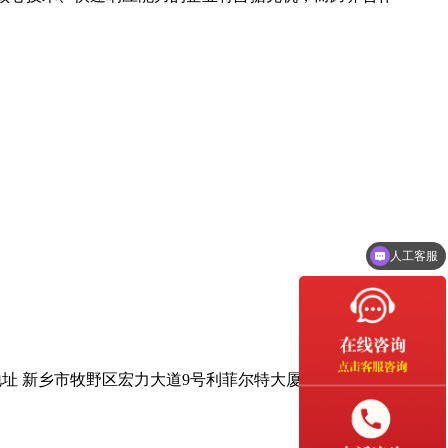
人工客服
地址 新乡市牧野区宏力大道9号利菲尔特大厦