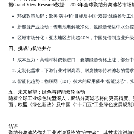
据Grand View Research数据，2023年全球聚结分离
环保政策加码：欧美“碳中和”目标及中国“双碳”战略推动
新能源产业拉动：锂电池电解液净化、氢能源储运中水分控
区域市场分化：亚太地区占比超40%，中国凭借制造业升
四、挑战与机遇并存
成本压力：高端材料依赖进口，叠加能源价格上涨，部分中
定制化需求：下游行业对耐高温、耐腐蚀等特种滤芯的需求
智能化趋势：物联网（IoT）技术的应用催生“智能滤芯”
五、未来展望：绿色与智能双轮驱动
随着全球工业绿色转型深入，聚结分离滤芯将向更高精度、
面，欧盟《绿色新政》及中国《“十四五”工业绿色发展规
结语
聚结分离滤芯作为工业过滤系统的“守护者”，其技术演进