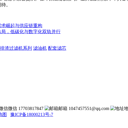
期待。
需求崛起与供应链重构
格局，低碳化与数字化双轨并行
排渣过滤机系列
滤油机
配套滤芯
微信 17703817847
邮箱 1047457551@qq.com
地图
豫ICP备18000213号-7