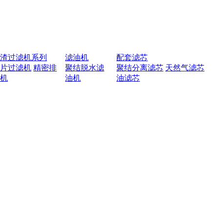
排渣过滤机系列
滤油机
配套滤芯
叶片过滤机
精密排
聚结脱水滤
聚结分离滤芯
天然气滤芯
渣机
油机
油滤芯