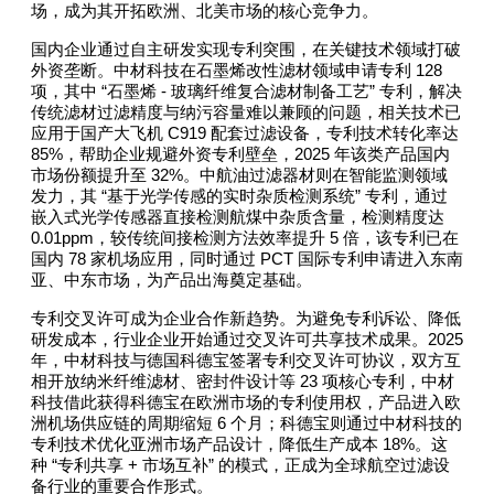
场，成为其开拓欧洲、北美市场的核心竞争力。
国内企业通过自主研发实现专利突围，在关键技术领域打破
128
外资垄断。中材科技在石墨烯改性滤材领域申请专利
“
-
”
项，其中
石墨烯
玻璃纤维复合滤材制备工艺
专利，解决
传统滤材过滤精度与纳污容量难以兼顾的问题，相关技术已
C919
应用于国产大飞机
配套过滤设备，专利技术转化率达
85%
2025
，帮助企业规避外资专利壁垒，
年该类产品国内
32%
市场份额提升至
。中航油过滤器材则在智能监测领域
“
”
发力，其
基于光学传感的实时杂质检测系统
专利，通过
嵌入式光学传感器直接检测航煤中杂质含量，检测精度达
0.01ppm
5
，较传统间接检测方法效率提升
倍，该专利已在
78
PCT
国内
家机场应用，同时通过
国际专利申请进入东南
亚、中东市场，为产品出海奠定基础。
专利交叉许可成为企业合作新趋势。为避免专利诉讼、降低
2025
研发成本，行业企业开始通过交叉许可共享技术成果。
年，中材科技与德国科德宝签署专利交叉许可协议，双方互
23
相开放纳米纤维滤材、密封件设计等
项核心专利，中材
科技借此获得科德宝在欧洲市场的专利使用权，产品进入欧
6
洲机场供应链的周期缩短
个月；科德宝则通过中材科技的
18%
专利技术优化亚洲市场产品设计，降低生产成本
。这
“
+
”
种
专利共享
市场互补
的模式，正成为全球航空过滤设
备行业的重要合作形式。