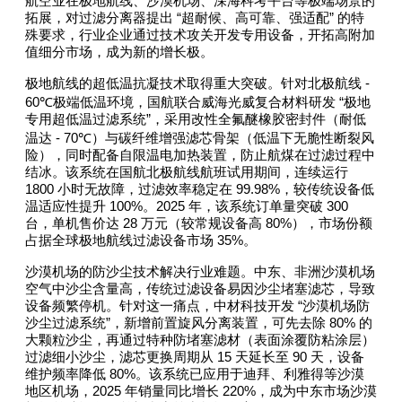
航空业在极地航线、沙漠机场、深海科考平台等极端场景的
“
”
拓展，对过滤分离器提出
超耐候、高可靠、强适配
的特
殊要求，行业企业通过技术攻关开发专用设备，开拓高附加
值细分市场，成为新的增长极。
-
极地航线的超低温抗凝技术取得重大突破。针对北极航线
60℃
“
极端低温环境，国航联合威海光威复合材料研发
极地
”
专用超低温过滤系统
，采用改性全氟醚橡胶密封件（耐低
- 70℃
温达
）与碳纤维增强滤芯骨架（低温下无脆性断裂风
险），同时配备自限温电加热装置，防止航煤在过滤过程中
结冰。该系统在国航北极航线航班试用期间，连续运行
1800
99.98%
小时无故障，过滤效率稳定在
，较传统设备低
100%
2025
300
温适应性提升
。
年，该系统订单量突破
28
80%
台，单机售价达
万元（较常规设备高
），市场份额
35%
占据全球极地航线过滤设备市场
。
沙漠机场的防沙尘技术解决行业难题。中东、非洲沙漠机场
空气中沙尘含量高，传统过滤设备易因沙尘堵塞滤芯，导致
“
设备频繁停机。针对这一痛点，中材科技开发
沙漠机场防
”
80%
沙尘过滤系统
，新增前置旋风分离装置，可先去除
的
大颗粒沙尘，再通过特种防堵塞滤材（表面涂覆防粘涂层）
15
90
过滤细小沙尘，滤芯更换周期从
天延长至
天，设备
80%
维护频率降低
。该系统已应用于迪拜、利雅得等沙漠
2025
220%
地区机场，
年销量同比增长
，成为中东市场沙漠