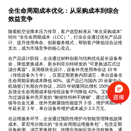
全生命周期成本优化：从采购成本到综合
效益竞争
“
”
随着航空业降本压力传导，客户选型标准从
单次采购成本
“
LCC
”
转向
全生命周期成本（
）
，行业企业通过优化产品设
计、提升使用寿命、创新服务模式，帮助客户降低综合运维
支出，成为市场竞争的核心卖点。
在产品设计阶段，企业通过材料创新与结构优化延长设备寿
“
命，降低更换成本。新乡利菲尔特研发的
可更换滤芯式过
”
10
滤分离器
，采用模块化设计，设备外壳使用寿命达
年
5
（传统设备为
年），仅需定期更换内部滤芯，单台设备全
60%
20
生命周期采购成本降低
。该产品已与国内
余家中小
2025
150%
机场签订长期合作协议，
年销量同比增长
，客户
42%
反馈全生命周期成本较传统设备平均降低
。宝钢股份
“
”
为过滤设备外壳开发的
耐候性特种不锈钢
，通过添加铬、
3
1
镍等合金元素，使外壳耐腐蚀性能提升
倍，维护周期从
3
2.3
年延长至
年，单台设备年维护成本减少
万元。
在运维服务环节，企业通过预防性维护与智能管理降低故障
“
”
成本。霍尼韦尔推出的
全生命周期运维服务包
，包含定期
设备检测、滤芯更换规划、故障应急响应等全流程服务，通