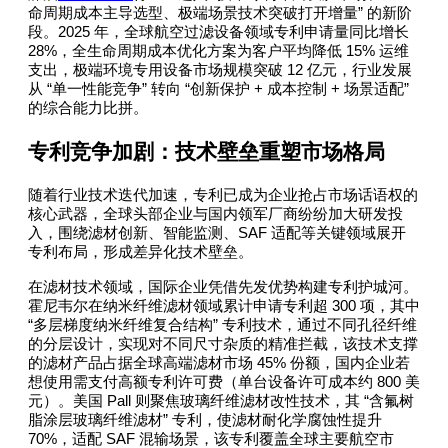
”
命周期成本主导选型、极端场景技术突破打开增量
的新阶
2025
段。
年，全球航空过滤设备领域专利申请量同比增长
28%
15%
，全生命周期成本优化方案为客户平均降低
运维
12
支出，极端环境专用设备市场规模突破
亿元，行业发展
“
”
“
+
+
”
从
单一性能竞争
转向
创新保护
成本控制
场景适配
的综合能力比拼。
专利竞争加剧：技术壁垒重塑市场格局
随着行业技术迭代加速，专利已成为企业抢占市场话语权的
核心武器，全球头部企业与国内领军厂商纷纷加大研发投
SAF
入，围绕滤材创新、智能监测、
适配等关键领域展开
专利布局，形成差异化技术壁垒。
在滤材技术领域，国际企业凭借先发优势构建专利护城河。
300
霍尼韦尔在纳米纤维滤材领域累计申请专利超
项，其中
“
”
多层梯度纳米纤维复合结构
专利技术，通过不同孔径纤维
的分层设计，实现对不同尺寸杂质的精准拦截，该技术支撑
45%
的滤材产品占据全球高端滤材市场
份额，国内企业若
800
想使用需支付高额专利许可费（单台设备许可成本约
美
Pall
“
元）。美国
则聚焦玻璃纤维滤材改性技术，其
含氟树
”
脂涂层玻璃纤维滤材
专利，使滤材耐化学腐蚀性提升
70%
SAF
，适配
混输场景，该专利覆盖全球主要航空市