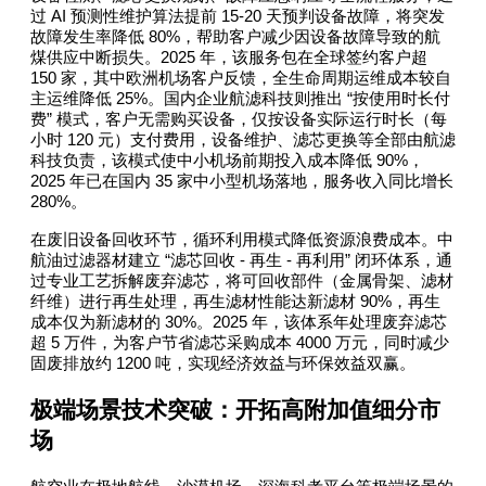
AI
15-20
过
预测性维护算法提前
天预判设备故障，将突发
80%
故障发生率降低
，帮助客户减少因设备故障导致的航
2025
煤供应中断损失。
年，该服务包在全球签约客户超
150
家，其中欧洲机场客户反馈，全生命周期运维成本较自
25%
“
主运维降低
。国内企业航滤科技则推出
按使用时长付
”
费
模式，客户无需购买设备，仅按设备实际运行时长（每
120
小时
元）支付费用，设备维护、滤芯更换等全部由航滤
90%
科技负责，该模式使中小机场前期投入成本降低
，
2025
35
年已在国内
家中小型机场落地，服务收入同比增长
280%
。
在废旧设备回收环节，循环利用模式降低资源浪费成本。中
“
-
-
”
航油过滤器材建立
滤芯回收
再生
再利用
闭环体系，通
过专业工艺拆解废弃滤芯，将可回收部件（金属骨架、滤材
90%
纤维）进行再生处理，再生滤材性能达新滤材
，再生
30%
2025
成本仅为新滤材的
。
年，该体系年处理废弃滤芯
5
4000
超
万件，为客户节省滤芯采购成本
万元，同时减少
1200
固废排放约
吨，实现经济效益与环保效益双赢。
极端场景技术突破：开拓高附加值细分市
场