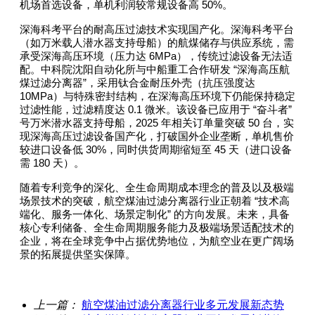
50%
机场首选设备，单机利润较常规设备高
。
深海科考平台的耐高压过滤技术实现国产化。深海科考平台
（如万米载人潜水器支持母船）的航煤储存与供应系统，需
6MPa
承受深海高压环境（压力达
），传统过滤设备无法适
“
配。中科院沈阳自动化所与中船重工合作研发
深海高压航
”
煤过滤分离器
，采用钛合金耐压外壳（抗压强度达
10MPa
）与特殊密封结构，在深海高压环境下仍能保持稳定
0.1
“
”
过滤性能，过滤精度达
微米。该设备已应用于
奋斗者
2025
50
号万米潜水器支持母船，
年相关订单量突破
台，实
现深海高压过滤设备国产化，打破国外企业垄断，单机售价
30%
45
较进口设备低
，同时供货周期缩短至
天（进口设备
180
需
天）。
随着专利竞争的深化、全生命周期成本理念的普及以及极端
“
场景技术的突破，航空煤油过滤分离器行业正朝着
技术高
”
端化、服务一体化、场景定制化
的方向发展。未来，具备
核心专利储备、全生命周期服务能力及极端场景适配技术的
企业，将在全球竞争中占据优势地位，为航空业在更广阔场
景的拓展提供坚实保障。
上一篇：
航空煤油过滤分离器行业多元发展新态势