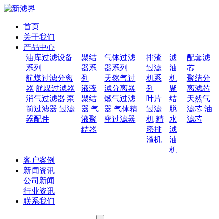
首页
关于我们
产品中心
油库过滤设备
聚结
气体过滤
排渣
滤
配套滤
系列
器系
器系列
过滤
油
芯
航煤过滤分离
列
天然气过
机系
机
聚结分
器
航煤过滤器
液液
滤分离器
列
聚
离滤芯
消气过滤器
泵
聚结
燃气过滤
叶片
结
天然气
前过滤器
过滤
器
气
器
气体精
过滤
脱
滤芯
油
器配件
液聚
密过滤器
机
精
水
滤芯
结器
密排
滤
渣机
油
机
客户案例
新闻资讯
公司新闻
行业资讯
联系我们