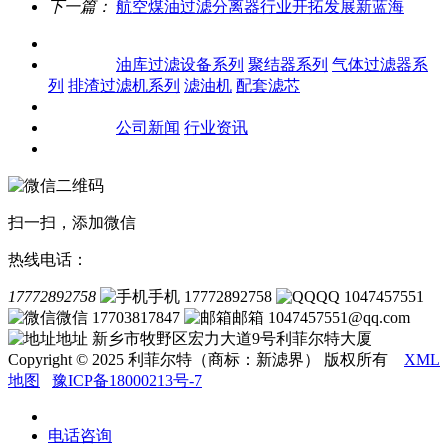
下一篇：
航空煤油过滤分离器行业开拓发展新蓝海
关于我们
产品中心
油库过滤设备系列
聚结器系列
气体过滤器系
列
排渣过滤机系列
滤油机
配套滤芯
客户案例
新闻资讯
公司新闻
行业资讯
联系我们
扫一扫，添加微信
热线电话：
17772892758
手机 17772892758
QQ 1047457551
微信 17703817847
邮箱 1047457551@qq.com
地址 新乡市牧野区宏力大道9号利菲尔特大厦
Copyright © 2025 利菲尔特（商标：新滤界） 版权所有
XML
地图
豫ICP备18000213号-7
电话咨询