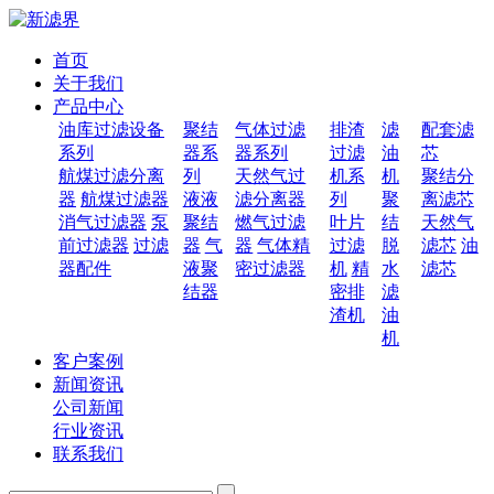
首页
关于我们
产品中心
油库过滤设备
聚结
气体过滤
排渣
滤
配套滤
系列
器系
器系列
过滤
油
芯
航煤过滤分离
列
天然气过
机系
机
聚结分
器
航煤过滤器
液液
滤分离器
列
聚
离滤芯
消气过滤器
泵
聚结
燃气过滤
叶片
结
天然气
前过滤器
过滤
器
气
器
气体精
过滤
脱
滤芯
油
器配件
液聚
密过滤器
机
精
水
滤芯
结器
密排
滤
渣机
油
机
客户案例
新闻资讯
公司新闻
行业资讯
联系我们