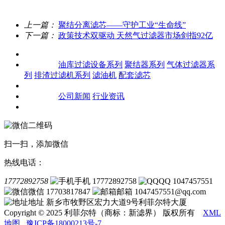
上一篇：
聚结分离滤芯——守护工业“生命线”
下一篇：
政策技术双驱动 天然气过滤器市场剑指92亿
关于我们
产品中心
油库过滤设备系列
聚结器系列
气体过滤器系
列
排渣过滤机系列
滤油机
配套滤芯
客户案例
新闻资讯
公司新闻
行业资讯
联系我们
扫一扫，添加微信
热线电话：
17772892758
手机 17772892758
QQ 1047457551
微信 17703817847
邮箱 1047457551@qq.com
地址 新乡市牧野区宏力大道9号利菲尔特大厦
Copyright © 2025 利菲尔特（商标：新滤界） 版权所有
XML
地图
豫ICP备18000213号-7