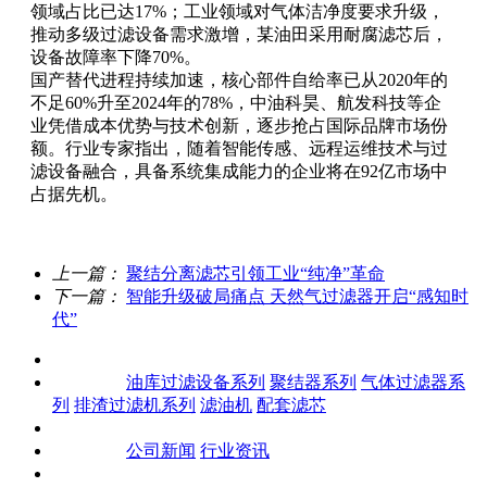
领域占比已达17%；工业领域对气体洁净度要求升级，
推动多级过滤设备需求激增，某油田采用耐腐滤芯后，
设备故障率下降70%。
国产替代进程持续加速，核心部件自给率已从2020年的
不足60%升至2024年的78%，中油科昊、航发科技等企
业凭借成本优势与技术创新，逐步抢占国际品牌市场份
额。行业专家指出，随着智能传感、远程运维技术与过
滤设备融合，具备系统集成能力的企业将在92亿市场中
占据先机。
上一篇：
聚结分离滤芯引领工业“纯净”革命
下一篇：
智能升级破局痛点 天然气过滤器开启“感知时
代”
关于我们
产品中心
油库过滤设备系列
聚结器系列
气体过滤器系
列
排渣过滤机系列
滤油机
配套滤芯
客户案例
新闻资讯
公司新闻
行业资讯
联系我们