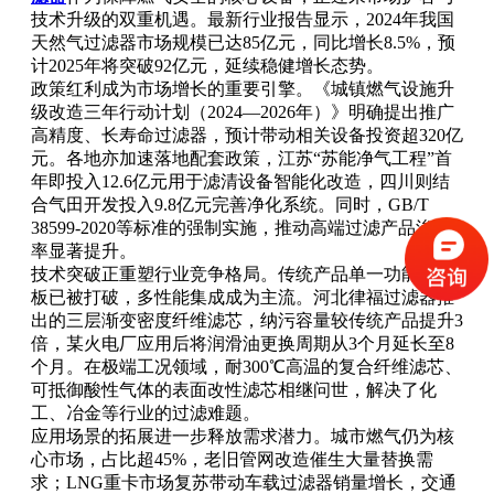
技术升级的双重机遇。最新行业报告显示，2024年我国
天然气过滤器市场规模已达85亿元，同比增长8.5%，预
计2025年将突破92亿元，延续稳健增长态势。
政策红利成为市场增长的重要引擎。《城镇燃气设施升
级改造三年行动计划（2024—2026年）》明确提出推广
高精度、长寿命过滤器，预计带动相关设备投资超320亿
元。各地亦加速落地配套政策，江苏“苏能净气工程”首
年即投入12.6亿元用于滤清设备智能化改造，四川则结
合气田开发投入9.8亿元完善净化系统。同时，GB/T
38599-2020等标准的强制实施，推动高端过滤产品渗透
率显著提升。
技术突破正重塑行业竞争格局。传统产品单一功能的短
板已被打破，多性能集成成为主流。河北律福过滤器推
出的三层渐变密度纤维滤芯，纳污容量较传统产品提升3
倍，某火电厂应用后将润滑油更换周期从3个月延长至8
个月。在极端工况领域，耐300℃高温的复合纤维滤芯、
可抵御酸性气体的表面改性滤芯相继问世，解决了化
工、冶金等行业的过滤难题。
应用场景的拓展进一步释放需求潜力。城市燃气仍为核
心市场，占比超45%，老旧管网改造催生大量替换需
求；LNG重卡市场复苏带动车载过滤器销量增长，交通