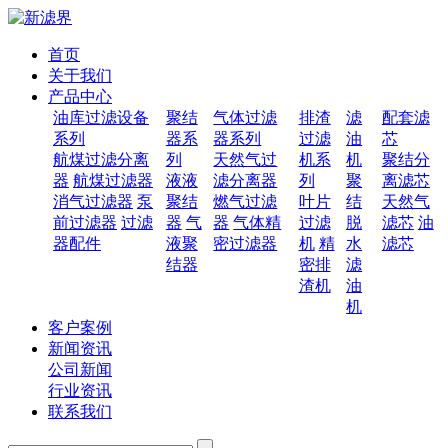
首页
关于我们
产品中心
油库过滤设备
聚结
气体过滤
排渣
滤
配套滤
系列
器系
器系列
过滤
油
芯
航煤过滤分离
列
天然气过
机系
机
聚结分
器
航煤过滤器
液液
滤分离器
列
聚
离滤芯
消气过滤器
泵
聚结
燃气过滤
叶片
结
天然气
前过滤器
过滤
器
气
器
气体精
过滤
脱
滤芯
油
器配件
液聚
密过滤器
机
精
水
滤芯
结器
密排
滤
渣机
油
机
客户案例
新闻资讯
公司新闻
行业资讯
联系我们