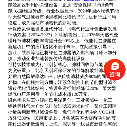
能源高效利用的关键设备，正从“安全保障”向“绿色节
能”双重维度升级。行业数据显示，2024年国内绿色节能
型天然气过滤器市场规模同比增长15%，远超行业平均
增速，成为驱动市场增长的新动能。
环保政策倒逼设备迭代升级。《燃气行业绿色低碳发展
行动方案（2024-2027）》明确提出，到2026年天然气处
理环节滤材回收率需提升至90%以上，低能耗过滤器在
新建项目中的应用占比不低于80%。在此政策引导下，
浙江、陕西等地已将绿色过滤器纳入燃气项目环评加分
项，推动企业加速替换传统高能耗设备。
可持续技术成为行业创新核心。滤材回收与节能设计成
为突破重点，北京天创环保研发的可降解玻纤滤芯，废
弃后自然降解率达95%，较传统滤材减少80%的固体废
弃物。在能耗控制方面，江苏华能推出的节能型过滤器
通过优化流体结构，将设备运行能耗降低20%，某大型
燃气电厂应用后，年节电成本超120万元。
绿色需求从工业端向民用端延伸。工业领域中，化工、
钢铁等耗气大户对低排放过滤器需求迫切，某化工园区
批量采用新型过滤设备后，燃气净化过程中的VOCs排
放降低30%；民用市场上，具备滤芯寿命提醒功能的节
能过滤器销量激增，上海、深圳等一线城市新建住宅配