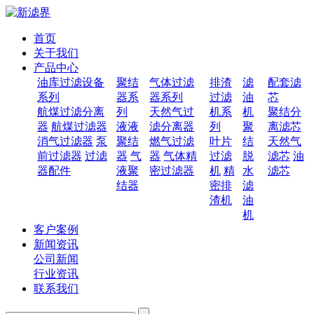
首页
关于我们
产品中心
油库过滤设备
聚结
气体过滤
排渣
滤
配套滤
系列
器系
器系列
过滤
油
芯
航煤过滤分离
列
天然气过
机系
机
聚结分
器
航煤过滤器
液液
滤分离器
列
聚
离滤芯
消气过滤器
泵
聚结
燃气过滤
叶片
结
天然气
前过滤器
过滤
器
气
器
气体精
过滤
脱
滤芯
油
器配件
液聚
密过滤器
机
精
水
滤芯
结器
密排
滤
渣机
油
机
客户案例
新闻资讯
公司新闻
行业资讯
联系我们