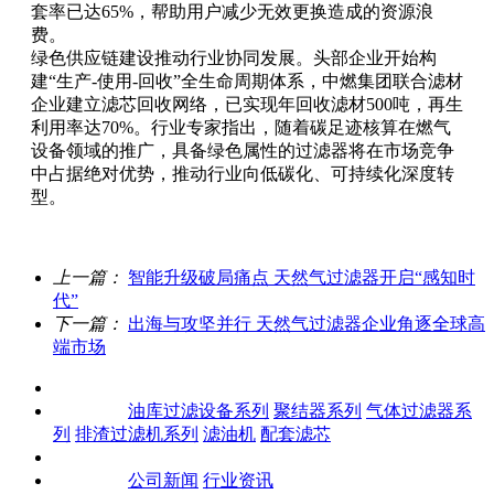
套率已达65%，帮助用户减少无效更换造成的资源浪
费。
绿色供应链建设推动行业协同发展。头部企业开始构
建“生产-使用-回收”全生命周期体系，中燃集团联合滤材
企业建立滤芯回收网络，已实现年回收滤材500吨，再生
利用率达70%。行业专家指出，随着碳足迹核算在燃气
设备领域的推广，具备绿色属性的过滤器将在市场竞争
中占据绝对优势，推动行业向低碳化、可持续化深度转
型。
上一篇：
智能升级破局痛点 天然气过滤器开启“感知时
代”
下一篇：
出海与攻坚并行 天然气过滤器企业角逐全球高
端市场
关于我们
产品中心
油库过滤设备系列
聚结器系列
气体过滤器系
列
排渣过滤机系列
滤油机
配套滤芯
客户案例
新闻资讯
公司新闻
行业资讯