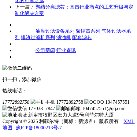
化的可靠之选
下一篇：
聚结分离滤芯：直击行业痛点的工艺升级与定
制化解决方案
关于我们
产品中心
油库过滤设备系列
聚结器系列
气体过滤器系
列
排渣过滤机系列
滤油机
配套滤芯
客户案例
新闻资讯
公司新闻
行业资讯
联系我们
扫一扫，添加微信
热线电话：
17772892758
手机 17772892758
QQ 1047457551
微信 17703817847
邮箱 1047457551@qq.com
地址 新乡市牧野区宏力大道9号利菲尔特大厦
Copyright © 2025 利菲尔特（商标：新滤界） 版权所有
XML
地图
豫ICP备18000213号-7