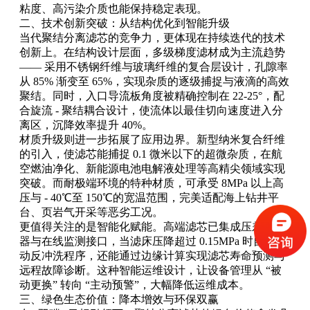
粘度、高污染介质也能保持稳定表现。
二、技术创新突破：从结构优化到智能升级
当代聚结分离滤芯的竞争力，更体现在持续迭代的技术
创新上。在结构设计层面，多级梯度滤材成为主流趋势
—— 采用不锈钢纤维与玻璃纤维的复合层设计，孔隙率
从 85% 渐变至 65%，实现杂质的逐级捕捉与液滴的高效
聚结。同时，入口导流板角度被精确控制在 22-25°，配
合旋流 - 聚结耦合设计，使流体以最佳切向速度进入分
离区，沉降效率提升 40%。
材质升级则进一步拓展了应用边界。新型纳米复合纤维
的引入，使滤芯能捕捉 0.1 微米以下的超微杂质，在航
空燃油净化、新能源电池电解液处理等高精尖领域实现
突破。而耐极端环境的特种材质，可承受 8MPa 以上高
压与 - 40℃至 150℃的宽温范围，完美适配海上钻井平
台、页岩气开采等恶劣工况。
更值得关注的是智能化赋能。高端滤芯已集成压差传感
器与在线监测接口，当滤床压降超过 0.15MPa 时自动启
动反冲洗程序，还能通过边缘计算实现滤芯寿命预测与
远程故障诊断。这种智能运维设计，让设备管理从 “被
动更换” 转向 “主动预警”，大幅降低运维成本。
三、绿色生态价值：降本增效与环保双赢