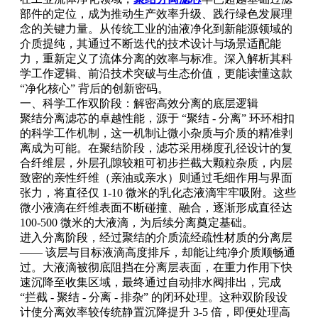
部件的定位，成为推动生产效率升级、践行绿色发展理
念的关键力量。从传统工业的油液净化到新能源领域的
介质提纯，其通过不断迭代的技术设计与场景适配能
力，重新定义了流体分离的效率与标准。深入解析其科
学工作逻辑、前沿技术突破与生态价值，更能读懂这款
“净化核心” 背后的创新密码。
一、科学工作双阶段：解密高效分离的底层逻辑
聚结分离滤芯的卓越性能，源于 “聚结 - 分离” 环环相扣
的科学工作机制，这一机制让微小杂质与介质的精准剥
离成为可能。在聚结阶段，滤芯采用梯度孔径设计的复
合纤维层，外层孔隙较粗可初步拦截大颗粒杂质，内层
致密的亲性纤维（亲油或亲水）则通过毛细作用与界面
张力，将直径仅 1-10 微米的乳化态液滴牢牢吸附。这些
微小液滴在纤维表面不断碰撞、融合，逐渐形成直径达
100-500 微米的大液滴，为后续分离奠定基础。
进入分离阶段，经过聚结的介质流经疏性材质的分离层
—— 该层与目标液滴高度排斥，却能让纯净介质顺畅通
过。大液滴被彻底阻挡在分离层表面，在重力作用下快
速沉降至收集区域，最终通过自动排水阀排出，完成
“拦截 - 聚结 - 分离 - 排杂” 的闭环处理。这种双阶段设
计使分离效率较传统静置沉降提升 3-5 倍，即便处理高