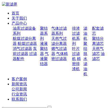
首页
关于我们
产品中心
油库过滤设备
聚结
气体过滤
排渣
滤
配套滤
系列
器系
器系列
过滤
油
芯
航煤过滤分离
列
天然气过
机系
机
聚结分
器
航煤过滤器
液液
滤分离器
列
聚
离滤芯
消气过滤器
泵
聚结
燃气过滤
叶片
结
天然气
前过滤器
过滤
器
气
器
气体精
过滤
脱
滤芯
油
器配件
液聚
密过滤器
机
精
水
滤芯
结器
密排
滤
渣机
油
机
客户案例
新闻资讯
公司新闻
行业资讯
联系我们