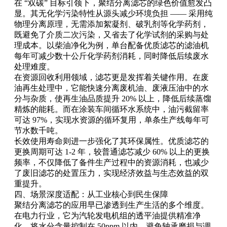
在 “双碳” 目标引领下，聚结分离滤芯的绿色价值愈发凸
显。其无化学污染特性从源头减少环境负担 —— 采用纯
物理分离原理，无需添加絮凝剂、破乳剂等化学药剂，
既避免了介质二次污染，又省去了化学试剂的采购与处
理成本。以柴油净化为例，单台配备优质滤芯的滤油机
每年可减少数十公斤化学药剂消耗，同时降低后续废水
处理难度。
在资源回收利用领域，滤芯更是发挥着关键作用。在废
油再生处理中，它能快速分离废机油、废液压油中的水
分与杂质，使再生油品质提升 20% 以上，降低后续蒸馏
精炼的能耗。而在涂装车间循环水系统中，油污截留率
可达 97%，实现水资源的循环复用，单条生产线每年可
节水数千吨。
长效使用寿命则进一步强化了其环保属性。优质滤芯的
更换周期可达 1-2 年，较普通滤芯减少 60% 以上的更换
频率，不仅降低了备件生产过程中的资源消耗，也减少
了废旧滤芯的处置压力，实现经济效益与生态效益的双
重提升。
四、场景深度适配：从工业核心到民生保障
聚结分离滤芯的应用早已渗透到生产生活的多个维度。
在电力行业，它为汽轮发电机组的透平油提供精准净
化，将水分含量控制在 50ppm 以内，避免轴承磨损与调