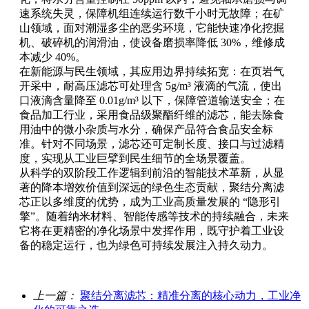
速系统失灵，保障机组连续运行数千小时无故障；在矿
山领域，面对潮湿多尘的恶劣环境，它能快速净化挖掘
机、破碎机的润滑油，使设备磨损率降低 30%，维修成
本减少 40%。
在新能源与民生领域，其应用边界持续拓宽：在页岩气
开采中，耐高压滤芯可处理含 5g/m³ 液滴的气流，使出
口液滴含量降至 0.01g/m³ 以下，保障管道输送安全；在
食品加工行业，采用食品级聚酯纤维的滤芯，能去除食
用油中的微小杂质与水分，确保产品符合食品安全标
准。针对不同场景，滤芯还可定制长度、接口与过滤精
度，实现从工业巨擘到民生细节的全场景覆盖。
从科学的双阶段工作逻辑到前沿的智能技术革新，从显
著的降本增效价值到深远的绿色生态贡献，聚结分离滤
芯正以多维度的优势，成为工业高质量发展的 “隐形引
擎”。随着纳米材料、智能传感等技术的持续融合，未来
它将在更精密的净化场景中发挥作用，既守护着工业设
备的稳定运行，也为绿色可持续发展注入持久动力。
上一篇：
聚结分离滤芯：精准分离的核心动力，工业净