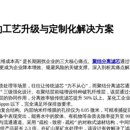
的工艺升级与定制化解决方案
维成本高” 是长期困扰企业的三大核心痛点。
聚结分离滤芯
通过
”，更成为企业降本增效、规避风险的关键支撑。深入剖析其痛点
质处理等场景，往往让传统滤芯 “力不从心”，而聚结分离滤芯
- 分离” 三级强化设计。在聚结层前端增设特种破乳纤维层，该
的协同作用，分离效率较传统滤芯提升 50% 以上。某化工企
5ppm 以下，完全满足环保排放要求。
” 的复合结构。内层纳米纤维膜的孔径仅为 0.05 微米，可精
中表现突出，能将水中的胶体、有机物等杂质去除率提升至 99
通通道。采用 “疏松 - 致密 - 疏松” 的对称式滤材结构
传统产品延长 2-3 倍。在矿山尾矿水处理中，该设计有效解决