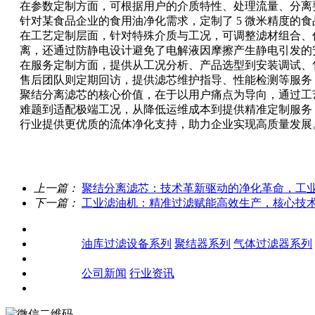
在参数定制方面，可根据用户的介质特性、处理流量、分离要求等
针对某食品企业的食用油净化需求，定制了 5 微米精度的
在工艺定制层面，针对特殊介质与工况，可调整滤材组合、优
离，还通过防静电设计避免了电解液因摩擦产生静电引发的
在服务定制方面，提供从工况分析、产品选型到安装调试、
售后团队则定期回访，提供滤芯维护指导、性能检测等服务
聚结分离滤芯的核心价值，在于以用户痛点为导向，通过工艺
难题到适配极端工况，从降低运维成本到提供精准定制服务
行业提供更优质的流体净化支持，助力企业实现高质量发展
上一篇：
聚结分离滤芯：技术革新驱动的净化革命，工
下一篇：
工业滤油机：精准过滤赋能高效生产，核心技
关于我们
产品中心
油库过滤设备系列
聚结器系列
气体过滤器系列
客户案例
新闻资讯
公司新闻
行业资讯
联系我们