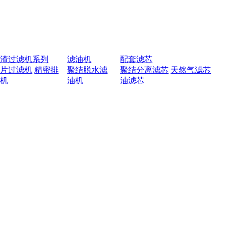
排渣过滤机系列
滤油机
配套滤芯
叶片过滤机
精密排
聚结脱水滤
聚结分离滤芯
天然气滤芯
渣机
油机
油滤芯