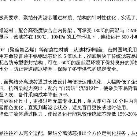
高要求。聚结分离滤芯通过材质、结构的针对性优化，实现了从 “
材，配合高强度钛合金内骨架，可承受 180℃的高温与 15M
滤芯在 150℃、10MPa 的工作环境下，连续运行 500 小
PVDF（聚偏氟乙烯）等耐腐蚀材质，从滤材到端盖、密封圈均
寿命较普通不锈钢滤芯延长 5 倍以上，彻底解决了传统滤芯
合防冻型密封结构，可在 - 60℃的超低温环境下保持良好的
水分，防止管道结冰堵塞，保障了冬季供气的稳定安全。
，而聚结分离滤芯通过长效设计与便捷运维优化，大幅降低了企
、抗污染能力突出，配合 “自清洁” 流道设计，使杂质不易附着
2 次，备件采购成本降低 70%。
标准化尺寸，更换过程无需专业工具，单人即可在 10 分钟内完
器颜色变化，直观判断滤芯状态，避免盲目更换或超时使用。
低了流体通过阻力，使设备运行能耗较传统滤芯降低 15%-2
品往往难以完全适配。聚结分离滤芯推出全方位定制化服务，从