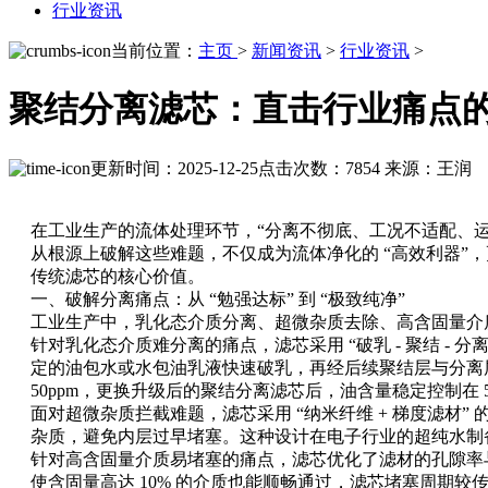
行业资讯
当前位置：
主页
>
新闻资讯
>
行业资讯
>
聚结分离滤芯：直击行业痛点
更新时间：2025-12-25
点击次数：7854
来源：王润
在工业生产的流体处理环节，“分离不彻底、工况不适配、运
从根源上破解这些难题，不仅成为流体净化的 “高效利器
传统滤芯的核心价值。
一、破解分离痛点：从 “勉强达标” 到 “极致纯净”
工业生产中，乳化态介质分离、超微杂质去除、高含固量介
针对乳化态介质难分离的痛点，滤芯采用 “破乳 - 聚结 
定的油包水或水包油乳液快速破乳，再经后续聚结层与分离层
50ppm，更换升级后的聚结分离滤芯后，油含量稳定控制在 
面对超微杂质拦截难题，滤芯采用 “纳米纤维 + 梯度滤材
杂质，避免内层过早堵塞。这种设计在电子行业的超纯水制备
针对高含固量介质易堵塞的痛点，滤芯优化了滤材的孔隙率与流
使含固量高达 10% 的介质也能顺畅通过，滤芯堵塞周期较