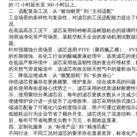
的 72 小时延长至 300 小时以上。
二、适配复杂工况：从 “被动耐受” 到 “主动适配”
工业场景的多样性与复杂性，对滤芯的工况适配能力提出了极
况。
在高温高压工况下，滤芯采用特种耐高温树脂粘合的玻璃纤维滤
润滑油净化等严苛场景。某航空航天企业的发动机测试数据显示，该
题。
针对强腐蚀介质场景，滤芯选用 PTFE（聚四氟乙烯）、
的长期侵蚀。在化工行业的酸碱废液处理中，该类滤芯的使用
在低温严寒环境中，滤芯采用低温韧性强的复合纤维材质，配
的天然气管道输送中，该滤芯有效去除天然气中的凝析油与
三、降低运维成本：从 “频繁损耗” 到 “长效省心”
传统滤芯普遍存在更换频繁、维护复杂、综合成本高的问题
超长使用寿命是核心优势之一。滤芯采用的优质滤材耐磨性强
示，使用聚结分离滤芯后，每年的滤芯更换次数从 8 次减少至 
便捷维护设计进一步提升了运维效率。滤芯采用快拆式接口与
端滤芯配备了可视化污染程度指示器，用户可通过观察指示
低能耗运行为企业节省了额外开支。滤芯优化了流道结构，降
后，每年可节省电费支出数十万元，长期效益显著。
四、定制化服务：从 “标准产品” 到 “精准匹配”
不同行业、不同工况对滤芯的要求存在显著差异，标准化产