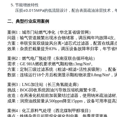
节能增效特性
压损≤0.015MPa的低流阻设计，配合表面疏油涂层技术
二、典型行业应用案例
案例1：城市门站燃气净化（华北某省级管网）
问题：输气管道频繁出现水合物堵塞，调压阀年均故障4次
方案：串联安装双级旋风分离+滤芯式过滤器，配置在线露
效果：杂质拦截量提升83%，调压设备故障率归零，年节省维
案例2：燃气电厂预处理（东南亚联合循环电站）
需求：GE 9HA燃机要求燃气颗粒物≤3mg/Nm³。
方案：定制三级过滤系统（粗滤+精滤+活性炭吸附），配
数据：连续运行18个月后检测显示颗粒物浓度0.8mg/Nm³，
案例3：LNG加注站（长三角氢能走廊）
挑战：BOG回收系统因油污导致压缩机频繁卡滞。
改造：在再液化机组前加装聚结过滤器，使用纳米疏油滤材
成果：润滑油残留量从500ppm降至15ppm，设备可用率提高至
案例4：化工原料气处理（西北煤制甲醇项目）
痛点：铁锈杂质引起甲烷化催化剂中毒，每季度需更换。