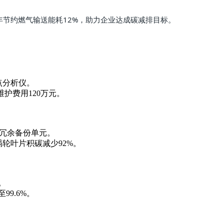
，年节约燃气输送能耗12%，助力企业达成碳减排目标。
。
点分析仪。
护费用120万元。
备冗余备份单元。
涡轮叶片积碳减少92%。
。
99.6%。