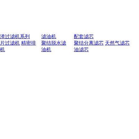
排渣过滤机系列
滤油机
配套滤芯
叶片过滤机
精密排
聚结脱水滤
聚结分离滤芯
天然气滤芯
渣机
油机
油滤芯