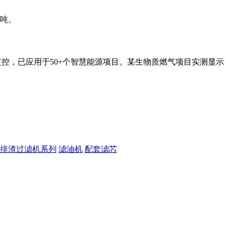
万吨。
监控，已应用于50+个智慧能源项目。某生物质燃气项目实测显
排渣过滤机系列
滤油机
配套滤芯