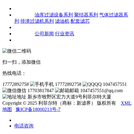
关于我们
产品中心
油库过滤设备系列
聚结器系列
气体过滤器系
列
排渣过滤机系列
滤油机
配套滤芯
客户案例
新闻资讯
公司新闻
行业资讯
联系我们
扫一扫，添加微信
热线电话：
17772892758
手机 17772892758
QQ 1047457551
微信 17703817847
邮箱 1047457551@qq.com
地址 新乡市牧野区宏力大道9号利菲尔特大厦
Copyright © 2025 利菲尔特（商标：新滤界） 版权所有
XML
地图
豫ICP备18000213号-7
电话咨询