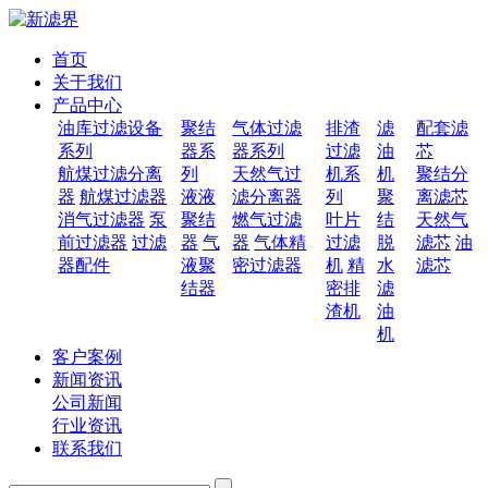
首页
关于我们
产品中心
油库过滤设备
聚结
气体过滤
排渣
滤
配套滤
系列
器系
器系列
过滤
油
芯
航煤过滤分离
列
天然气过
机系
机
聚结分
器
航煤过滤器
液液
滤分离器
列
聚
离滤芯
消气过滤器
泵
聚结
燃气过滤
叶片
结
天然气
前过滤器
过滤
器
气
器
气体精
过滤
脱
滤芯
油
器配件
液聚
密过滤器
机
精
水
滤芯
结器
密排
滤
渣机
油
机
客户案例
新闻资讯
公司新闻
行业资讯
联系我们