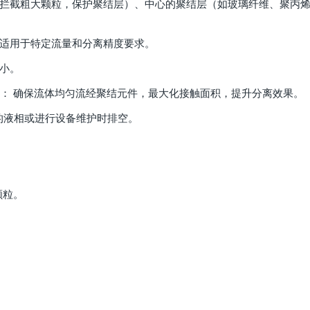
（拦截粗大颗粒，保护聚结层）、中心的聚结层（如玻璃纤维、聚丙
，适用于特定流量和分离精度要求。
小。
n System）： 确保流体均匀流经聚结元件，最大化接触面积，提升分离效果。
集分离出的液相或进行设备维护时排空。
颗粒。