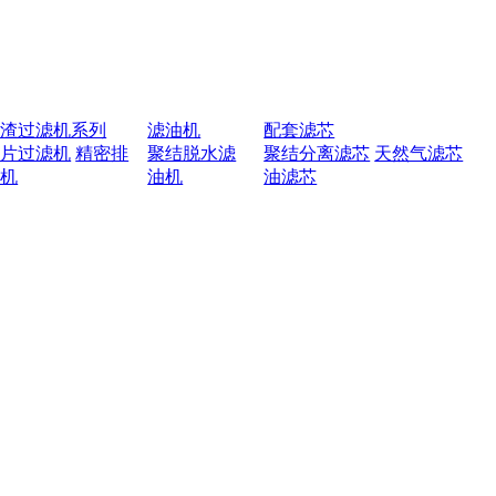
排渣过滤机系列
滤油机
配套滤芯
叶片过滤机
精密排
聚结脱水滤
聚结分离滤芯
天然气滤芯
渣机
油机
油滤芯