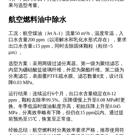
果与选型考量。
航空燃料油中除水
工况：航空煤油（Jet A-1）流量50 m³/h，温度常温，入
口水含量200 ppm（以溶解水和乳化水形式存在），要求
出口水含量≤15 ppm，同时去除固体颗粒（粒径>5
μm）。
选型方案：采用两级过滤分离器。第一级为聚结滤芯，
内层为硼硅酸盐玻璃纤维，外层为聚酯纤维。第二级为
分离滤芯，表面覆PTFE疏水膜。滤芯数量8支，设计压
降0.03 MPa。
运行结果：连续运行6个月，出口水含量稳定在8-12
ppm，颗粒去除率99.5%。压降缓慢上升至0.08 MPa时更
换。冬季低温时煤油黏度升高，初始压降上升至0.045
MPa，分离效率略有下降，但仍在15 ppm以内。通过提
前预热至15℃，恢复至正常值。
经验总结：航空燃料对分离效率要求严格，推荐使用符