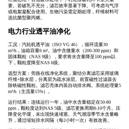
要。若破乳不充分，滤芯效率显著下降。可考虑与气浮
或电絮凝配合使用。生物污染需定期处理，纤维材料可
选抗菌型聚丙烯。
电力行业透平油净化
工况：汽轮机透平油（ISO VG 46），循环流量30
m³/h，油箱容量6 m³。油中含微量水（200-300 ppm）和
固体颗粒（NAS 9级），要求将水含量降至100 ppm以
下，颗粒度降至NAS 6级。
选型方案：旁路在线净化系统，聚结分离滤芯采用玻璃
纤维+除水层，分离层为疏水涂层。前置磁性过滤器去
除铁磁性颗粒。滤芯壳体内装自动排水阀。系统处理量5
m³/h（主流量15%）。
运行结果：连续运行一年，油中水含量稳定在50-80
ppm，颗粒度达到NAS 5级。滤芯更换周期8-10个月。压
降变化平缓，未出现快速堵塞。天气潮湿季节水含量略
升，通过缩短排水间隔（每2小时一次）有效改善。