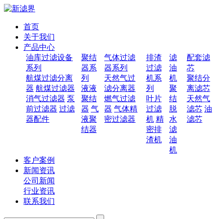
首页
关于我们
产品中心
油库过滤设备
聚结
气体过滤
排渣
滤
配套滤
系列
器系
器系列
过滤
油
芯
航煤过滤分离
列
天然气过
机系
机
聚结分
器
航煤过滤器
液液
滤分离器
列
聚
离滤芯
消气过滤器
泵
聚结
燃气过滤
叶片
结
天然气
前过滤器
过滤
器
气
器
气体精
过滤
脱
滤芯
油
器配件
液聚
密过滤器
机
精
水
滤芯
结器
密排
滤
渣机
油
机
客户案例
新闻资讯
公司新闻
行业资讯
联系我们