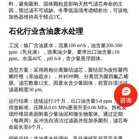
料，避免吸附。固体颗粒是影响天然气滤芯寿命的主
因，预过滤不可或缺。冬季低温须考虑蜡析出，可设电
加热器维持高于蜡点5℃。
石化行业含油废水处理
工况：炼厂含油废水，流量100 m³/h，油含量200-500
ppm（乳化液），游离油少量。要求出口油含量≤10
ppm。水温40℃，pH 6-8，含少量悬浮固体。
选型方案：采用两相分离聚结滤芯，聚结层为改性聚丙
烯纤维（亲油疏水），外衬PP网。分离层为聚四氟乙烯
膜。滤芯数量12支。因废水含少量固体，前置自清洁过
滤器精度50 μm。
运行结果：连续运行3个月，出口油含量5-8 ppm，满足
排放标准。压降从0.01 MPa逐渐升至0.06 MPa。拆检发
现纤维层表面附着少量油泥和微生物絮体。通过定期
（每两周）反冲洗自清洁过滤器并投加杀菌剂，滤芯寿
命延长至6个月。
经验总结：含油废水处理中，乳化液破乳环节至关重