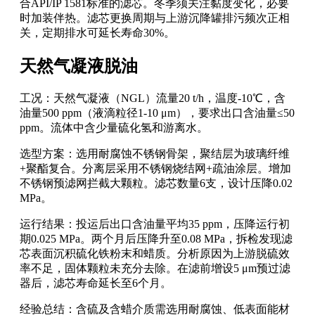
合API/IP 1581标准的滤芯。冬季须关注黏度变化，必要
时加装伴热。滤芯更换周期与上游沉降罐排污频次正相
关，定期排水可延长寿命30%。
天然气凝液脱油
工况：天然气凝液（NGL）流量20 t/h，温度-10℃，含
油量500 ppm（液滴粒径1-10 μm），要求出口含油量≤50
ppm。流体中含少量硫化氢和游离水。
选型方案：选用耐腐蚀不锈钢骨架，聚结层为玻璃纤维
+聚酯复合。分离层采用不锈钢烧结网+疏油涂层。增加
不锈钢预滤网拦截大颗粒。滤芯数量6支，设计压降0.02
MPa。
运行结果：投运后出口含油量平均35 ppm，压降运行初
期0.025 MPa。两个月后压降升至0.08 MPa，拆检发现滤
芯表面沉积硫化铁粉末和蜡质。分析原因为上游脱硫效
率不足，固体颗粒未充分去除。在滤前增设5 μm预过滤
器后，滤芯寿命延长至6个月。
经验总结：含硫及含蜡介质需选用耐腐蚀、低表面能材