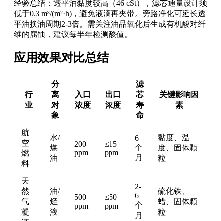
经验总结：透平油黏度较高（46 cSt），滤芯通量设计须
低于0.3 m³/(m²·h)，避免液滴再夹带。旁路净化可延长透
平油换油周期2-3倍。需关注油品氧化后生成有机酸对纤
维的腐蚀，建议每半年检测酸值。
应用效果对比总结
分
滤
行
离
入口
出口
芯
关键影响因
业
对
浓度
浓度
寿
素
象
命
航
水/
黏度、温
6
空
200
≤15
个
煤
度、固体颗
ppm
ppm
燃
月
油
粒
料
天
2-
然
油/
硫化铁、
6
500
≤50
气
烃
蜡、固体颗
个
ppm
ppm
凝
液
粒
月