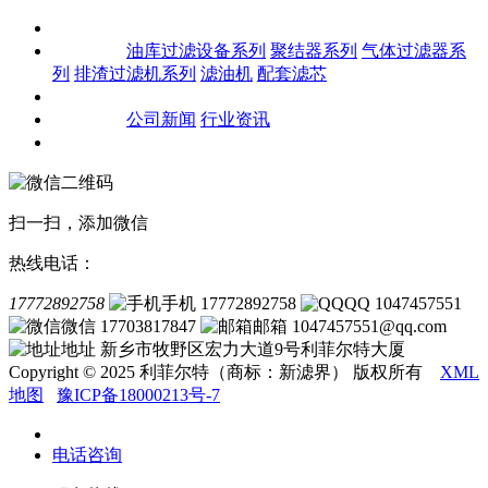
关于我们
产品中心
油库过滤设备系列
聚结器系列
气体过滤器系
列
排渣过滤机系列
滤油机
配套滤芯
客户案例
新闻资讯
公司新闻
行业资讯
联系我们
扫一扫，添加微信
热线电话：
17772892758
手机 17772892758
QQ 1047457551
微信 17703817847
邮箱 1047457551@qq.com
地址 新乡市牧野区宏力大道9号利菲尔特大厦
Copyright © 2025 利菲尔特（商标：新滤界） 版权所有
XML
地图
豫ICP备18000213号-7
电话咨询