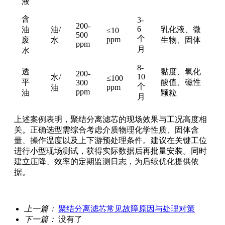
液
含
3-
200-
6
油
油/
乳化液、微
≤10
500
个
ppm
废
水
生物、固体
ppm
月
水
8-
透
黏度、氧化
200-
10
水/
≤100
平
酸值、磁性
300
个
ppm
油
ppm
油
颗粒
月
上述案例表明，聚结分离滤芯的现场效果与工况高度相
关。正确选型需综合考虑介质物理化学性质、固体含
量、操作温度以及上下游预处理条件。建议在关键工位
进行小型现场测试，获得实际数据后再批量安装。同时
建立压降、效率的定期监测日志，为后续优化提供依
据。
上一篇：
聚结分离滤芯常见故障原因与处理对策
下一篇：
没有了