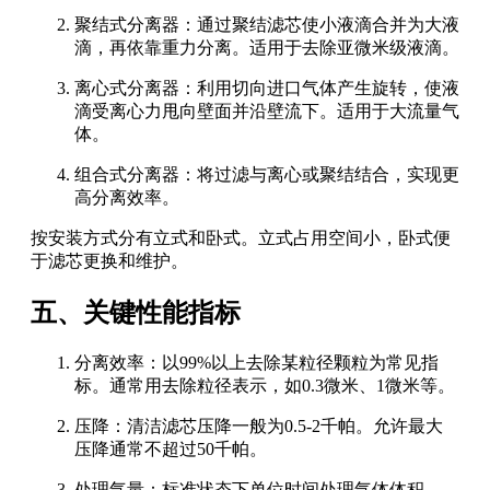
聚结式分离器：通过聚结滤芯使小液滴合并为大液
滴，再依靠重力分离。适用于去除亚微米级液滴。
离心式分离器：利用切向进口气体产生旋转，使液
滴受离心力甩向壁面并沿壁流下。适用于大流量气
体。
组合式分离器：将过滤与离心或聚结结合，实现更
高分离效率。
按安装方式分有立式和卧式。立式占用空间小，卧式便
于滤芯更换和维护。
五、关键性能指标
分离效率：以99%以上去除某粒径颗粒为常见指
标。通常用去除粒径表示，如0.3微米、1微米等。
压降：清洁滤芯压降一般为0.5-2千帕。允许最大
压降通常不超过50千帕。
处理气量：标准状态下单位时间处理气体体积。