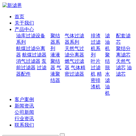
首页
关于我们
产品中心
油库过滤设备
聚结
气体过滤
排渣
滤
配套滤
系列
器系
器系列
过滤
油
芯
航煤过滤分离
列
天然气过
机系
机
聚结分
器
航煤过滤器
液液
滤分离器
列
聚
离滤芯
消气过滤器
泵
聚结
燃气过滤
叶片
结
天然气
前过滤器
过滤
器
气
器
气体精
过滤
脱
滤芯
油
器配件
液聚
密过滤器
机
精
水
滤芯
结器
密排
滤
渣机
油
机
客户案例
新闻资讯
公司新闻
行业资讯
联系我们