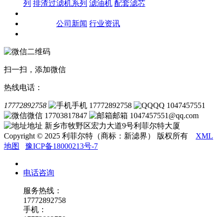
列
排渣过滤机系列
滤油机
配套滤芯
客户案例
新闻资讯
公司新闻
行业资讯
联系我们
扫一扫，添加微信
热线电话：
17772892758
手机 17772892758
QQ 1047457551
微信 17703817847
邮箱 1047457551@qq.com
地址 新乡市牧野区宏力大道9号利菲尔特大厦
Copyright © 2025 利菲尔特（商标：新滤界） 版权所有
XML
地图
豫ICP备18000213号-7
电话咨询
服务热线：
17772892758
手机：