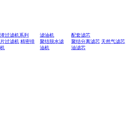
排渣过滤机系列
滤油机
配套滤芯
叶片过滤机
精密排
聚结脱水滤
聚结分离滤芯
天然气滤芯
渣机
油机
油滤芯