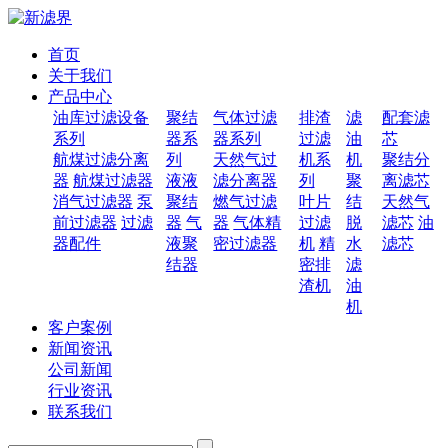
首页
关于我们
产品中心
油库过滤设备
聚结
气体过滤
排渣
滤
配套滤
系列
器系
器系列
过滤
油
芯
航煤过滤分离
列
天然气过
机系
机
聚结分
器
航煤过滤器
液液
滤分离器
列
聚
离滤芯
消气过滤器
泵
聚结
燃气过滤
叶片
结
天然气
前过滤器
过滤
器
气
器
气体精
过滤
脱
滤芯
油
器配件
液聚
密过滤器
机
精
水
滤芯
结器
密排
滤
渣机
油
机
客户案例
新闻资讯
公司新闻
行业资讯
联系我们