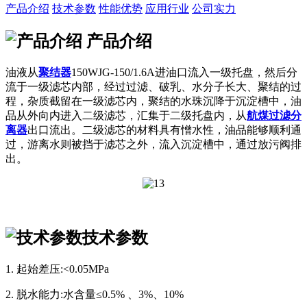
产品介绍
技术参数
性能优势
应用行业
公司实力
产品介绍
油液从
聚结器
150WJG-150/1.6A
进油口流入一级托盘，然后分
流于一级滤芯内部，经过过滤、破乳、水分子长大、聚结的过
程，杂质截留在一级滤芯内，聚结的水珠沉降于沉淀槽中，油
品从外向内进入二级滤芯，汇集于二级托盘内，从
航煤过滤分
离器
出口流出。二级滤芯的材料具有憎水性，油品能够顺利通
过，游离水则被挡于滤芯之外，流入沉淀槽中，通过放污阀排
出。
技术参数
1. 起始差压:<0.05MPa
2. 脱水能力:水含量≤0.5% 、3%、10%