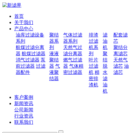
首页
关于我们
产品中心
油库过滤设备
聚结
气体过滤
排渣
滤
配套滤
系列
器系
器系列
过滤
油
芯
航煤过滤分离
列
天然气过
机系
机
聚结分
器
航煤过滤器
液液
滤分离器
列
聚
离滤芯
消气过滤器
泵
聚结
燃气过滤
叶片
结
天然气
前过滤器
过滤
器
气
器
气体精
过滤
脱
滤芯
油
器配件
液聚
密过滤器
机
精
水
滤芯
结器
密排
滤
渣机
油
机
客户案例
新闻资讯
公司新闻
行业资讯
联系我们