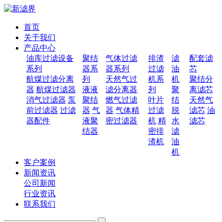
首页
关于我们
产品中心
油库过滤设备
聚结
气体过滤
排渣
滤
配套滤
系列
器系
器系列
过滤
油
芯
航煤过滤分离
列
天然气过
机系
机
聚结分
器
航煤过滤器
液液
滤分离器
列
聚
离滤芯
消气过滤器
泵
聚结
燃气过滤
叶片
结
天然气
前过滤器
过滤
器
气
器
气体精
过滤
脱
滤芯
油
器配件
液聚
密过滤器
机
精
水
滤芯
结器
密排
滤
渣机
油
机
客户案例
新闻资讯
公司新闻
行业资讯
联系我们