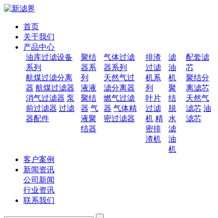
首页
关于我们
产品中心
油库过滤设备
聚结
气体过滤
排渣
滤
配套滤
系列
器系
器系列
过滤
油
芯
航煤过滤分离
列
天然气过
机系
机
聚结分
器
航煤过滤器
液液
滤分离器
列
聚
离滤芯
消气过滤器
泵
聚结
燃气过滤
叶片
结
天然气
前过滤器
过滤
器
气
器
气体精
过滤
脱
滤芯
油
器配件
液聚
密过滤器
机
精
水
滤芯
结器
密排
滤
渣机
油
机
客户案例
新闻资讯
公司新闻
行业资讯
联系我们