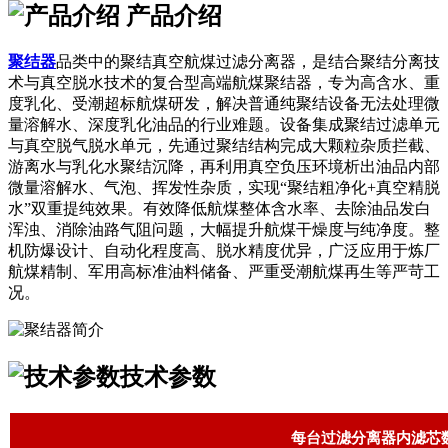
产品介绍
聚结器
品类中的聚结真空航煤过滤分离器，是结合聚结分离技
术与真空脱水技术的复合型高端航煤聚结器，专为高含水、重
度乳化、受潮超标航煤研发，解决普通纯聚结设备无法处理微
量溶解水、深度乳化油品的行业难题。设备集成聚结过滤单元
与真空脱气脱水单元，先通过聚结结构完成大颗粒杂质拦截、
游离水与乳化水聚结沉降，再利用真空负压环境析出油品内部
微量溶解水、气泡、挥发性杂质，实现“聚结粗净化+真空精脱
水”双重提纯效果。有效降低航煤整体含水率、去除油品发白
浑浊、消除油路气阻问题，大幅提升航煤干燥度与纯净度。整
机防爆设计、自动化程度高、脱水精度优异，广泛应用于炼厂
航煤精制、军用高标准油料储备、严重受潮航煤再生等严苛工
况。
技术参数
每台过滤分离器内滤芯