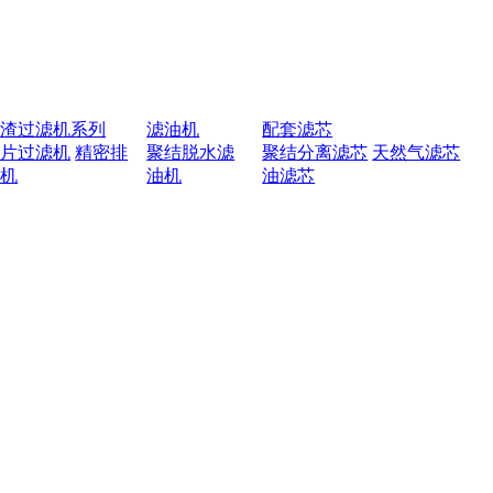
排渣过滤机系列
滤油机
配套滤芯
叶片过滤机
精密排
聚结脱水滤
聚结分离滤芯
天然气滤芯
渣机
油机
油滤芯