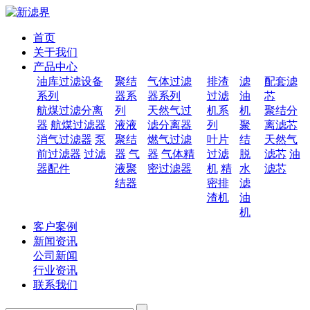
首页
关于我们
产品中心
油库过滤设备
聚结
气体过滤
排渣
滤
配套滤
系列
器系
器系列
过滤
油
芯
航煤过滤分离
列
天然气过
机系
机
聚结分
器
航煤过滤器
液液
滤分离器
列
聚
离滤芯
消气过滤器
泵
聚结
燃气过滤
叶片
结
天然气
前过滤器
过滤
器
气
器
气体精
过滤
脱
滤芯
油
器配件
液聚
密过滤器
机
精
水
滤芯
结器
密排
滤
渣机
油
机
客户案例
新闻资讯
公司新闻
行业资讯
联系我们