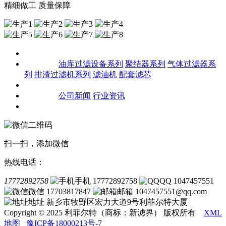
精细做工 质量保障
关于我们
产品中心
油库过滤设备系列
聚结器系列
气体过滤器系
列
排渣过滤机系列
滤油机
配套滤芯
客户案例
新闻资讯
公司新闻
行业资讯
联系我们
扫一扫，添加微信
热线电话：
17772892758
手机 17772892758
QQ 1047457551
微信 17703817847
邮箱 1047457551@qq.com
地址 新乡市牧野区宏力大道9号利菲尔特大厦
Copyright © 2025 利菲尔特（商标：新滤界） 版权所有
XML
地图
豫ICP备18000213号-7