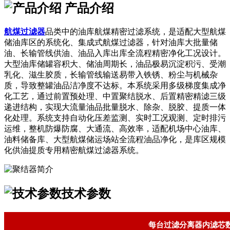
产品介绍
航煤过滤器
品类中的油库航煤精密过滤系统，是适配大型航煤
储油库区的系统化、集成式航煤过滤器，针对油库大批量储
油、长输管线供油、油品入库出库全流程精密净化工况设计。
大型油库储罐容积大、储油周期长，油品极易沉淀积污、受潮
乳化、滋生胶质，长输管线输送易带入铁锈、粉尘与机械杂
质，导致整罐油品洁净度不达标。本系统采用多级梯度集成净
化工艺，通过前置预处理、中置聚结脱水、后置精密精滤三级
递进结构，实现大流量油品批量脱水、除杂、脱胶、提质一体
化处理。系统支持自动化压差监测、实时工况观测、定时排污
运维，整机防爆防腐、大通流、高效率，适配机场中心油库、
油料储备库、大型航煤储运场站全流程油品净化，是库区规模
化供油提质专用精密航煤过滤器系统。
技术参数
每台过滤分离器内滤芯