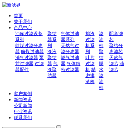
首页
关于我们
产品中心
油库过滤设备
聚结
气体过滤
排渣
滤
配套滤
系列
器系
器系列
过滤
油
芯
航煤过滤分离
列
天然气过
机系
机
聚结分
器
航煤过滤器
液液
滤分离器
列
聚
离滤芯
消气过滤器
泵
聚结
燃气过滤
叶片
结
天然气
前过滤器
过滤
器
气
器
气体精
过滤
脱
滤芯
油
器配件
液聚
密过滤器
机
精
水
滤芯
结器
密排
滤
渣机
油
机
客户案例
新闻资讯
公司新闻
行业资讯
联系我们