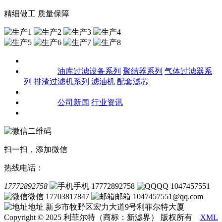
精细做工 质量保障
关于我们
产品中心
油库过滤设备系列
聚结器系列
气体过滤器系
列
排渣过滤机系列
滤油机
配套滤芯
客户案例
新闻资讯
公司新闻
行业资讯
联系我们
扫一扫，添加微信
热线电话：
17772892758
手机 17772892758
QQ 1047457551
微信 17703817847
邮箱 1047457551@qq.com
地址 新乡市牧野区宏力大道9号利菲尔特大厦
Copyright © 2025 利菲尔特（商标：新滤界） 版权所有
XML