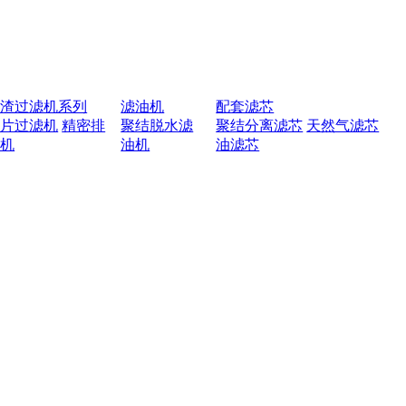
排渣过滤机系列
滤油机
配套滤芯
叶片过滤机
精密排
聚结脱水滤
聚结分离滤芯
天然气滤芯
渣机
油机
油滤芯