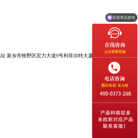
安装售后咨询
地址 新乡市牧野区宏力大道9号利菲尔特大厦