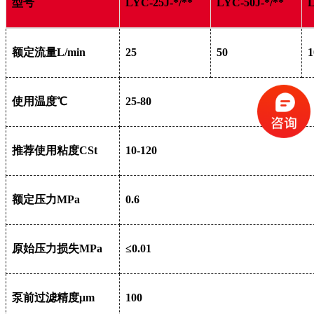
型号
LYC-25J-*/**
LYC-50J-*/**
L
额定流量L/min
25
50
1
使用温度℃
25-80
推荐使用粘度CSt
10-120
额定压力MPa
0.6
原始压力损失MPa
≤0.01
泵前过滤精度μm
100