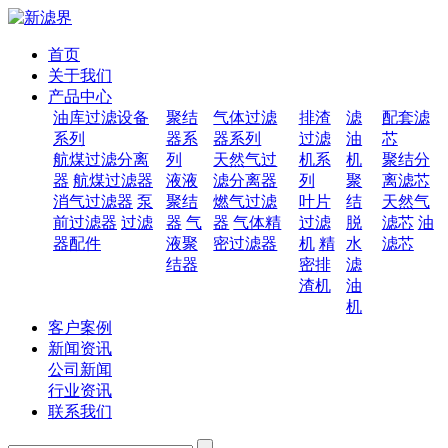
首页
关于我们
产品中心
油库过滤设备
聚结
气体过滤
排渣
滤
配套滤
系列
器系
器系列
过滤
油
芯
航煤过滤分离
列
天然气过
机系
机
聚结分
器
航煤过滤器
液液
滤分离器
列
聚
离滤芯
消气过滤器
泵
聚结
燃气过滤
叶片
结
天然气
前过滤器
过滤
器
气
器
气体精
过滤
脱
滤芯
油
器配件
液聚
密过滤器
机
精
水
滤芯
结器
密排
滤
渣机
油
机
客户案例
新闻资讯
公司新闻
行业资讯
联系我们