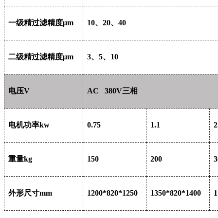
一级精过滤精度μm
10
、20、40
二级精过滤精度μm
3
、5、10
电压V
AC 380V
三相
电机功率kw
0.75
1.1
2
重量kg
150
200
3
外形尺寸mm
1200*820*1250
1350*820*1400
1