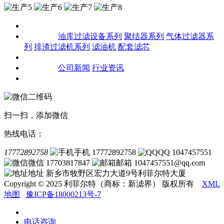
关于我们
产品中心
油库过滤设备系列
聚结器系列
气体过滤器系
列
排渣过滤机系列
滤油机
配套滤芯
客户案例
新闻资讯
公司新闻
行业资讯
联系我们
扫一扫，添加微信
热线电话：
17772892758
手机 17772892758
QQ 1047457551
微信 17703817847
邮箱 1047457551@qq.com
地址 新乡市牧野区宏力大道9号利菲尔特大厦
Copyright © 2025 利菲尔特（商标：新滤界） 版权所有
XML
地图
豫ICP备18000213号-7
电话咨询