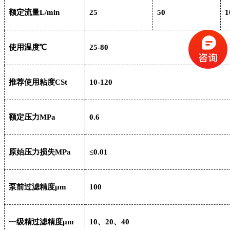
额定流量
L/min
25
50
1
使用温度
℃
25-80
推荐使用粘度
CSt
10-120
额定压力
MPa
0.6
原始压力损失
MPa
≤0.01
泵前过滤精度
μm
100
一级精过滤精度
μm
10、20、40