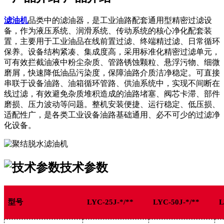
滤油机
品类中的滤油器，是工业油路配套通用型精密过滤设
备，作为液压系统、润滑系统、传动系统的核心净化配套装
置，主要用于工业油品在线前置过滤、终端精过滤、日常循环
保养。设备结构紧凑、集成度高，采用标准化精密过滤单元，
可有效拦截油液中粉尘杂质、管路锈蚀颗粒、悬浮污物、细微
磨屑，快速降低油品污染度，保障油路介质洁净稳定。可直接
串联于设备油路、油箱循环管路、供油系统中，实现不间断在
线过滤，有效避免杂质堆积造成的油路堵塞、阀芯卡滞、部件
磨损、压力波动等问题。整机安装便捷、运行稳定、低压损、
适配性广，是各类工业设备油路基础通用、必不可少的过滤净
化设备。
技术参数
型号
LYC-25J-*/**
LYC-50J-*/**
L