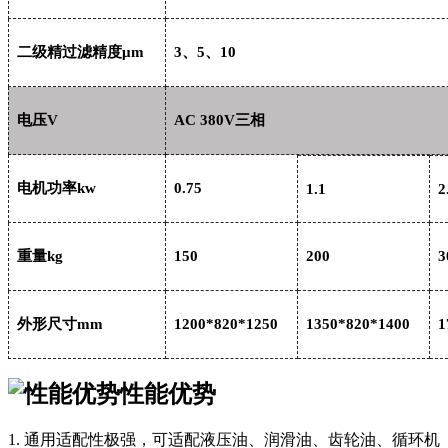
二级精过滤精度
μm
3、5、10
电压
V
AC 380V三相
电机功率
kw
0.75
1.1
2
重量
kg
150
200
3
外形尺寸
mm
1200*820*1250
1350*820*1400
1
性能优势
1. 通用适配性极强，可适配液压油、润滑油、齿轮油、循环机