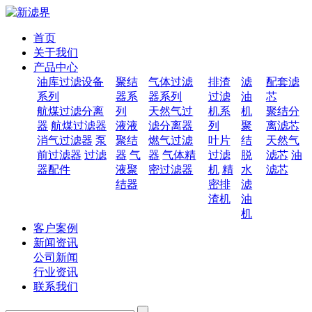
首页
关于我们
产品中心
油库过滤设备
聚结
气体过滤
排渣
滤
配套滤
系列
器系
器系列
过滤
油
芯
航煤过滤分离
列
天然气过
机系
机
聚结分
器
航煤过滤器
液液
滤分离器
列
聚
离滤芯
消气过滤器
泵
聚结
燃气过滤
叶片
结
天然气
前过滤器
过滤
器
气
器
气体精
过滤
脱
滤芯
油
器配件
液聚
密过滤器
机
精
水
滤芯
结器
密排
滤
渣机
油
机
客户案例
新闻资讯
公司新闻
行业资讯
联系我们