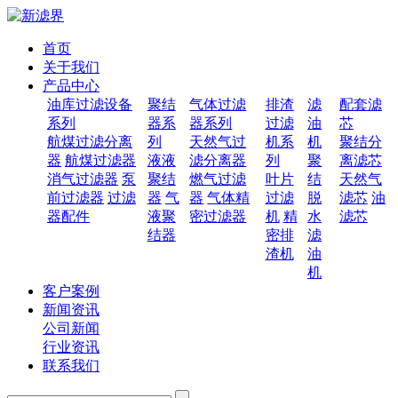
首页
关于我们
产品中心
油库过滤设备
聚结
气体过滤
排渣
滤
配套滤
系列
器系
器系列
过滤
油
芯
航煤过滤分离
列
天然气过
机系
机
聚结分
器
航煤过滤器
液液
滤分离器
列
聚
离滤芯
消气过滤器
泵
聚结
燃气过滤
叶片
结
天然气
前过滤器
过滤
器
气
器
气体精
过滤
脱
滤芯
油
器配件
液聚
密过滤器
机
精
水
滤芯
结器
密排
滤
渣机
油
机
客户案例
新闻资讯
公司新闻
行业资讯
联系我们