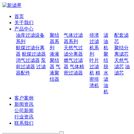
首页
关于我们
产品中心
油库过滤设备
聚结
气体过滤
排渣
滤
配套滤
系列
器系
器系列
过滤
油
芯
航煤过滤分离
列
天然气过
机系
机
聚结分
器
航煤过滤器
液液
滤分离器
列
聚
离滤芯
消气过滤器
泵
聚结
燃气过滤
叶片
结
天然气
前过滤器
过滤
器
气
器
气体精
过滤
脱
滤芯
油
器配件
液聚
密过滤器
机
精
水
滤芯
结器
密排
滤
渣机
油
机
客户案例
新闻资讯
公司新闻
行业资讯
联系我们