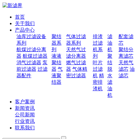
首页
关于我们
产品中心
油库过滤设备
聚结
气体过滤
排渣
滤
配套滤
系列
器系
器系列
过滤
油
芯
航煤过滤分离
列
天然气过
机系
机
聚结分
器
航煤过滤器
液液
滤分离器
列
聚
离滤芯
消气过滤器
泵
聚结
燃气过滤
叶片
结
天然气
前过滤器
过滤
器
气
器
气体精
过滤
脱
滤芯
油
器配件
液聚
密过滤器
机
精
水
滤芯
结器
密排
滤
渣机
油
机
客户案例
新闻资讯
公司新闻
行业资讯
联系我们