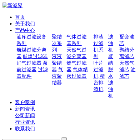
首页
关于我们
产品中心
油库过滤设备
聚结
气体过滤
排渣
滤
配套滤
系列
器系
器系列
过滤
油
芯
航煤过滤分离
列
天然气过
机系
机
聚结分
器
航煤过滤器
液液
滤分离器
列
聚
离滤芯
消气过滤器
泵
聚结
燃气过滤
叶片
结
天然气
前过滤器
过滤
器
气
器
气体精
过滤
脱
滤芯
油
器配件
液聚
密过滤器
机
精
水
滤芯
结器
密排
滤
渣机
油
机
客户案例
新闻资讯
公司新闻
行业资讯
联系我们