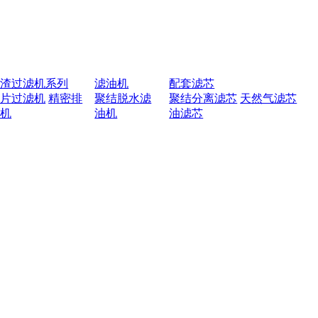
排渣过滤机系列
滤油机
配套滤芯
叶片过滤机
精密排
聚结脱水滤
聚结分离滤芯
天然气滤芯
渣机
油机
油滤芯