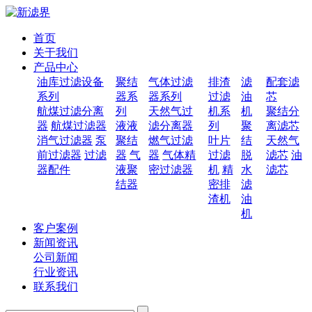
首页
关于我们
产品中心
油库过滤设备
聚结
气体过滤
排渣
滤
配套滤
系列
器系
器系列
过滤
油
芯
航煤过滤分离
列
天然气过
机系
机
聚结分
器
航煤过滤器
液液
滤分离器
列
聚
离滤芯
消气过滤器
泵
聚结
燃气过滤
叶片
结
天然气
前过滤器
过滤
器
气
器
气体精
过滤
脱
滤芯
油
器配件
液聚
密过滤器
机
精
水
滤芯
结器
密排
滤
渣机
油
机
客户案例
新闻资讯
公司新闻
行业资讯
联系我们