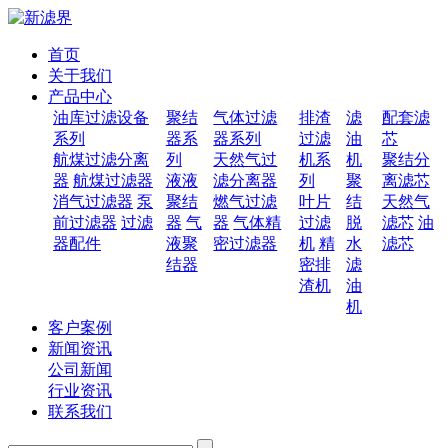
首页
关于我们
产品中心
油库过滤设备
聚结
气体过滤
排渣
滤
配套滤
系列
器系
器系列
过滤
油
芯
航煤过滤分离
列
天然气过
机系
机
聚结分
器
航煤过滤器
液液
滤分离器
列
聚
离滤芯
消气过滤器
泵
聚结
燃气过滤
叶片
结
天然气
前过滤器
过滤
器
气
器
气体精
过滤
脱
滤芯
油
器配件
液聚
密过滤器
机
精
水
滤芯
结器
密排
滤
渣机
油
机
客户案例
新闻资讯
公司新闻
行业资讯
联系我们