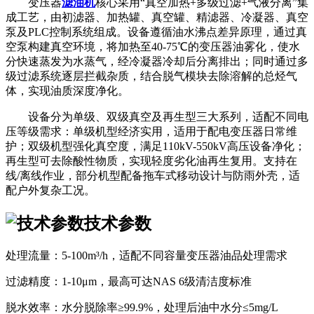
变压器
滤油机
核心采用“真空加热+多级过滤+气液分离”集
成工艺，由初滤器、加热罐、真空罐、精滤器、冷凝器、真空
泵及PLC控制系统组成。设备遵循油水沸点差异原理，通过真
空泵构建真空环境，将加热至40-75℃的变压器油雾化，使水
分快速蒸发为水蒸气，经冷凝器冷却后分离排出；同时通过多
级过滤系统逐层拦截杂质，结合脱气模块去除溶解的总烃气
体，实现油质深度净化。
设备分为单级、双级真空及再生型三大系列，适配不同电
压等级需求：单级机型经济实用，适用于配电变压器日常维
护；双级机型强化真空度，满足110kV-550kV高压设备净化；
再生型可去除酸性物质，实现轻度劣化油再生复用。支持在
线/离线作业，部分机型配备拖车式移动设计与防雨外壳，适
配户外复杂工况。
技术参数
处理流量：5-100m³/h，适配不同容量变压器油品处理需求
过滤精度：1-10μm，最高可达NAS 6级清洁度标准
脱水效率：水分脱除率≥99.9%，处理后油中水分≤5mg/L