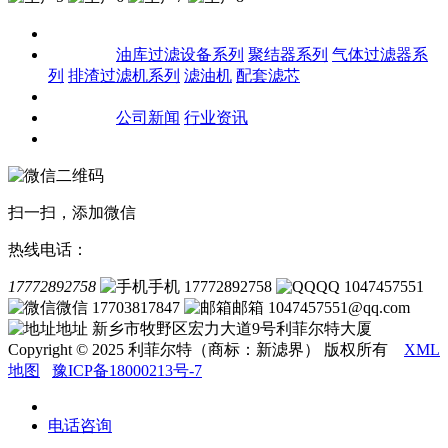
关于我们
产品中心
油库过滤设备系列
聚结器系列
气体过滤器系
列
排渣过滤机系列
滤油机
配套滤芯
客户案例
新闻资讯
公司新闻
行业资讯
联系我们
扫一扫，添加微信
热线电话：
17772892758
手机 17772892758
QQ 1047457551
微信 17703817847
邮箱 1047457551@qq.com
地址 新乡市牧野区宏力大道9号利菲尔特大厦
Copyright © 2025 利菲尔特（商标：新滤界） 版权所有
XML
地图
豫ICP备18000213号-7
电话咨询