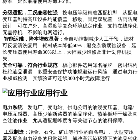
标准，延长油品使用寿命3-5倍。
分级适配，工况兼容性强
：按电压等级精准匹配机型，从配电
变压器到特高压设备均能覆盖；移动、固定双配置，防雨防腐
设计，可在户外、高湿度等复杂环境稳定作业，支持在线净化
无需停机，不影响电网运行。
智能运维，降本增效显著
：全自动控制减少人工干预，滤材
可反复清洗复用，耗材成本降低60%；避免杂质腐蚀设备，延
长变压器使用寿命30%以上，大幅减少维修及非计划停机损
失。
安全可靠，符合行业规范
：核心部件选用知名品牌，密封结构
杜绝油品泄漏，多重安全保护功能规避运行风险，通过电力行
业权威检测，实绩验证可连续300小时无故障运行
应用行业
电力系统
：发电厂、变电站、供电公司的油浸变压器、电流/
电压互感器、高压少油断路器的油品净化、热油循环干燥及真
空注油作业，尤其适配迎峰度冬等关键节点的油料保障。
工业制造
：冶金、石化、矿山等行业的自备电厂、大型变压
器及配套电力设备的日常运维，解决高污染环境下的油品劣化