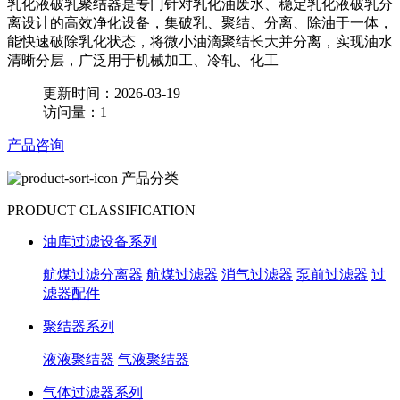
乳化液破乳聚结器是专门针对乳化油废水、稳定乳化液破乳分
离设计的高效净化设备，集破乳、聚结、分离、除油于一体，
能快速破除乳化状态，将微小油滴聚结长大并分离，实现油水
清晰分层，广泛用于机械加工、冷轧、化工
更新时间：2026-03-19
访问量：1
产品咨询
产品分类
PRODUCT CLASSIFICATION
油库过滤设备系列
航煤过滤分离器
航煤过滤器
消气过滤器
泵前过滤器
过
滤器配件
聚结器系列
液液聚结器
气液聚结器
气体过滤器系列