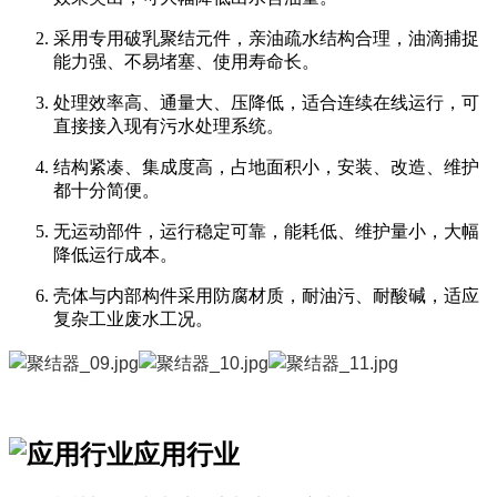
采用专用破乳聚结元件，亲油疏水结构合理，油滴捕捉
能力强、不易堵塞、使用寿命长。
处理效率高、通量大、压降低，适合连续在线运行，可
直接接入现有污水处理系统。
结构紧凑、集成度高，占地面积小，安装、改造、维护
都十分简便。
无运动部件，运行稳定可靠，能耗低、维护量小，大幅
降低运行成本。
壳体与内部构件采用防腐材质，耐油污、耐酸碱，适应
复杂工业废水工况。
应用行业