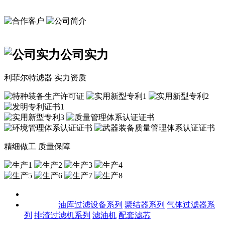
公司实力
利菲尔特滤器 实力资质
精细做工 质量保障
关于我们
产品中心
油库过滤设备系列
聚结器系列
气体过滤器系
列
排渣过滤机系列
滤油机
配套滤芯