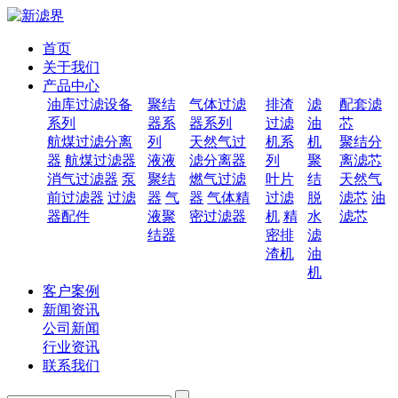
首页
关于我们
产品中心
油库过滤设备
聚结
气体过滤
排渣
滤
配套滤
系列
器系
器系列
过滤
油
芯
航煤过滤分离
列
天然气过
机系
机
聚结分
器
航煤过滤器
液液
滤分离器
列
聚
离滤芯
消气过滤器
泵
聚结
燃气过滤
叶片
结
天然气
前过滤器
过滤
器
气
器
气体精
过滤
脱
滤芯
油
器配件
液聚
密过滤器
机
精
水
滤芯
结器
密排
滤
渣机
油
机
客户案例
新闻资讯
公司新闻
行业资讯
联系我们