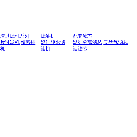
排渣过滤机系列
滤油机
配套滤芯
叶片过滤机
精密排
聚结脱水滤
聚结分离滤芯
天然气滤芯
渣机
油机
油滤芯