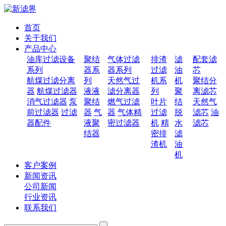
首页
关于我们
产品中心
油库过滤设备
聚结
气体过滤
排渣
滤
配套滤
系列
器系
器系列
过滤
油
芯
航煤过滤分离
列
天然气过
机系
机
聚结分
器
航煤过滤器
液液
滤分离器
列
聚
离滤芯
消气过滤器
泵
聚结
燃气过滤
叶片
结
天然气
前过滤器
过滤
器
气
器
气体精
过滤
脱
滤芯
油
器配件
液聚
密过滤器
机
精
水
滤芯
结器
密排
滤
渣机
油
机
客户案例
新闻资讯
公司新闻
行业资讯
联系我们