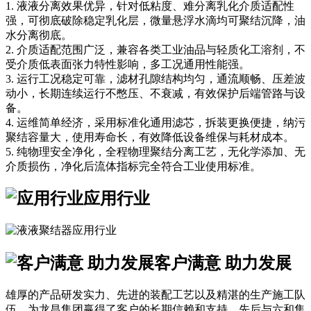
1. 液液分离效果优异，针对低粘度、难分离乳化介质适配性
强，可彻底破除稳定乳化层，微量悬浮水滴均可聚结沉降，油
水分离彻底。
2. 介质适配范围广泛，兼容各类工业油品与轻质化工溶剂，不
受介质低表面张力特性影响，多工况通用性能强。
3. 运行工况稳定可靠，滤材孔隙结构均匀，通流顺畅、压差波
动小，长期连续运行不憋压、不衰减，有效保护后端管路与设
备。
4. 运维简单经济，采用标准化通用滤芯，拆装更换便捷，纳污
聚结容量大，使用寿命长，有效降低设备维保与耗材成本。
5. 纯物理安全净化，全程物理聚结分离工艺，无化学添加、无
介质损伤，净化后流体指标完全符合工业使用标准。
应用行业
客户满意 助力发展
雄厚的产品研发实力、先进的装配工艺以及精湛的生产施工队
伍，为龙昌集团赢得了客户的长期信赖和支持，先后与六和集