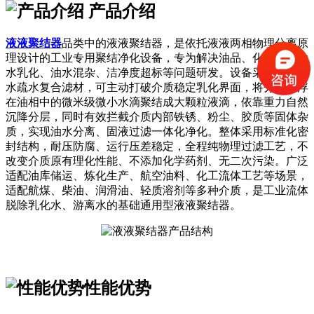
产品介绍
液液聚结器
品类中的液液聚结器，是依托液液两相物理分离原
理设计的工业专用聚结净化设备，专为解决油品、化工流体含
水乳化、油水混杂、洁净度超标等问题研发。设备采用改性亲
水疏水复合滤材，可主动打破介质稳定乳化界面，将分散悬浮
在油相中的微米级微小水滴聚结成大颗粒液滴，依靠重力自然
沉降分层，同时有效拦截介质内部铁锈、粉尘、胶质等固体杂
质，实现油水分离、固液过滤一体化净化。整体采用标准化密
封结构，耐压防腐、运行压差稳定，全程纯物理过滤工艺，不
改变介质原有理化性能、不添加化学药剂、无二次污染。广泛
适配油库储运、炼化生产、航空油料、化工流体工艺等场景，
适配航煤、柴油、润滑油、轻质溶剂等多种介质，是工业流体
脱除乳化水、游离水的基础通用型液液聚结器。
性能优势