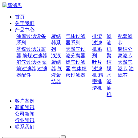
首页
关于我们
产品中心
油库过滤设备
聚结
气体过滤
排渣
滤
配套滤
系列
器系
器系列
过滤
油
芯
航煤过滤分离
列
天然气过
机系
机
聚结分
器
航煤过滤器
液液
滤分离器
列
聚
离滤芯
消气过滤器
泵
聚结
燃气过滤
叶片
结
天然气
前过滤器
过滤
器
气
器
气体精
过滤
脱
滤芯
油
器配件
液聚
密过滤器
机
精
水
滤芯
结器
密排
滤
渣机
油
机
客户案例
新闻资讯
公司新闻
行业资讯
联系我们