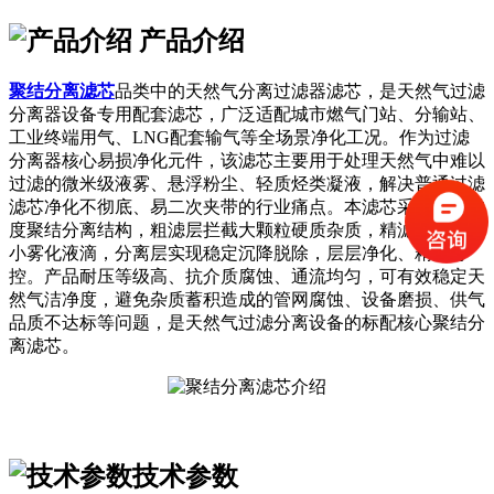
产品介绍
聚结分离滤芯
品类中的天然气分离过滤器滤芯，是天然气过滤
分离器设备专用配套滤芯，广泛适配城市燃气门站、分输站、
工业终端用气、LNG配套输气等全场景净化工况。作为过滤
分离器核心易损净化元件，该滤芯主要用于处理天然气中难以
过滤的微米级液雾、悬浮粉尘、轻质烃类凝液，解决普通过滤
滤芯净化不彻底、易二次夹带的行业痛点。本滤芯采用多层梯
度聚结分离结构，粗滤层拦截大颗粒硬质杂质，精滤层聚拢微
小雾化液滴，分离层实现稳定沉降脱除，层层净化、精度可
控。产品耐压等级高、抗介质腐蚀、通流均匀，可有效稳定天
然气洁净度，避免杂质蓄积造成的管网腐蚀、设备磨损、供气
品质不达标等问题，是天然气过滤分离设备的标配核心聚结分
离滤芯。
技术参数